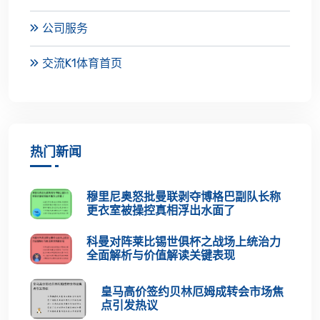
公司服务
交流K1体育首页
热门新闻
穆里尼奥怒批曼联剥夺博格巴副队长称
更衣室被操控真相浮出水面了
科曼对阵莱比锡世俱杯之战场上统治力
全面解析与价值解读关键表现
皇马高价签约贝林厄姆成转会市场焦
点引发热议