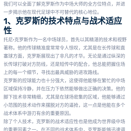
我们可以全面了解克罗斯作为中场大师的全方位特点，并进
一步揭示他在现代足球中不可替代的核心地位。
1、克罗斯的技术特点与战术适应
性
托尼·克罗斯作为一名中场球员，首先以其精湛的技术和视野
著称。他的传球精准度常常令人惊叹，尤其是在长传球和直
塞球方面，克罗斯展现出了非凡的才华。无论是通过纵深的
长传球打破对方防线，还是短传中的配合，他总能把握住场
上的每一个细节，寻找出最具威胁的进攻路线。
克罗斯的控球能力也十分强大，这使得他能够在繁忙的中场
区域保持冷静，并在压力下依然能够做出正确的决策。他的
脚下技术非常精细，尤其是在球场密集的区域，他能够通过
小范围的技术动作来摆脱对方的逼抢，这一点是他能在多个
战术体系中游刃有余的重要原因。
除了个人技术，克罗斯的战术适应性也是他成为世界级中场
的重要因素之一。在不同的战术体系中，克罗斯能够迅速调