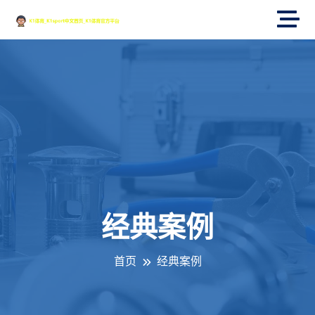
经典案例
首页
经典案例