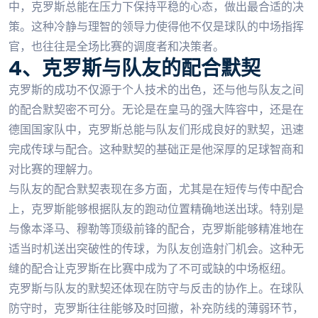
中，克罗斯总能在压力下保持平稳的心态，做出最合适的决
策。这种冷静与理智的领导力使得他不仅是球队的中场指挥
官，也往往是全场比赛的调度者和决策者。
4、克罗斯与队友的配合默契
克罗斯的成功不仅源于个人技术的出色，还与他与队友之间
的配合默契密不可分。无论是在皇马的强大阵容中，还是在
德国国家队中，克罗斯总能与队友们形成良好的默契，迅速
完成传球与配合。这种默契的基础正是他深厚的足球智商和
对比赛的理解力。
与队友的配合默契表现在多方面，尤其是在短传与传中配合
上，克罗斯能够根据队友的跑动位置精确地送出球。特别是
与像本泽马、穆勒等顶级前锋的配合，克罗斯能够精准地在
适当时机送出突破性的传球，为队友创造射门机会。这种无
缝的配合让克罗斯在比赛中成为了不可或缺的中场枢纽。
克罗斯与队友的默契还体现在防守与反击的协作上。在球队
防守时，克罗斯往往能够及时回撤，补充防线的薄弱环节，