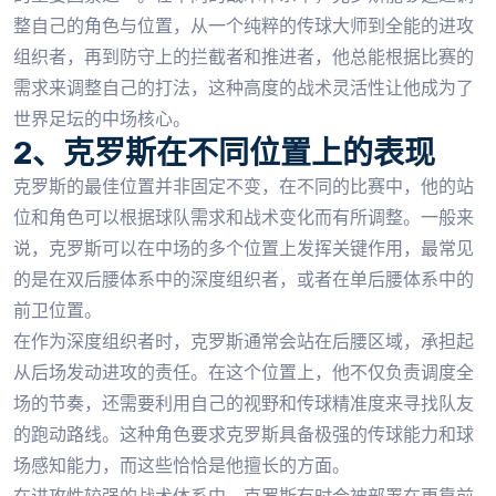
整自己的角色与位置，从一个纯粹的传球大师到全能的进攻
组织者，再到防守上的拦截者和推进者，他总能根据比赛的
需求来调整自己的打法，这种高度的战术灵活性让他成为了
世界足坛的中场核心。
2、克罗斯在不同位置上的表现
克罗斯的最佳位置并非固定不变，在不同的比赛中，他的站
位和角色可以根据球队需求和战术变化而有所调整。一般来
说，克罗斯可以在中场的多个位置上发挥关键作用，最常见
的是在双后腰体系中的深度组织者，或者在单后腰体系中的
前卫位置。
在作为深度组织者时，克罗斯通常会站在后腰区域，承担起
从后场发动进攻的责任。在这个位置上，他不仅负责调度全
场的节奏，还需要利用自己的视野和传球精准度来寻找队友
的跑动路线。这种角色要求克罗斯具备极强的传球能力和球
场感知能力，而这些恰恰是他擅长的方面。