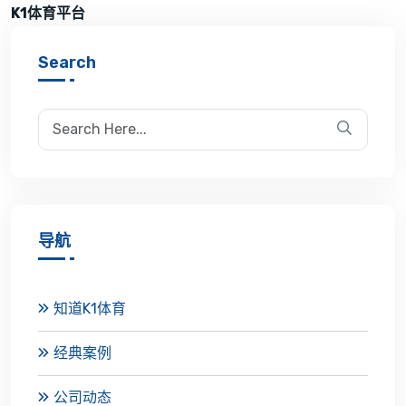
K1体育平台
Search
导航
知道K1体育
经典案例
公司动态