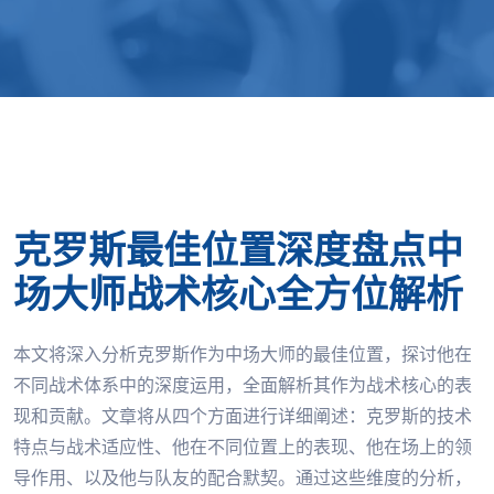
克罗斯最佳位置深度盘点中
场大师战术核心全方位解析
本文将深入分析克罗斯作为中场大师的最佳位置，探讨他在
不同战术体系中的深度运用，全面解析其作为战术核心的表
现和贡献。文章将从四个方面进行详细阐述：克罗斯的技术
特点与战术适应性、他在不同位置上的表现、他在场上的领
导作用、以及他与队友的配合默契。通过这些维度的分析，