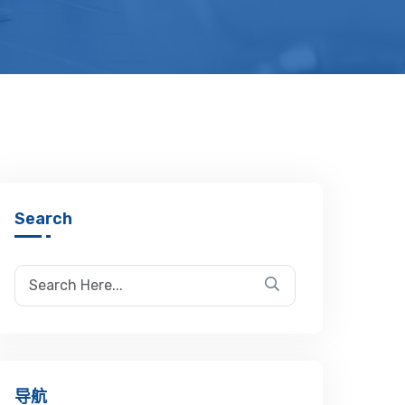
Search
导航