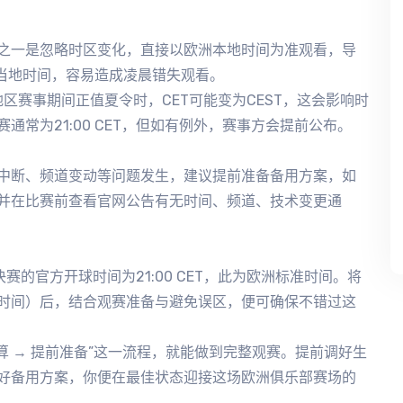
之一是忽略时区变化，直接以欧洲本地时间为准观看，导
或当地时间，容易造成凌晨错失观看。
区赛事期间正值夏令时，CET可能变为CEST，这会影响时
常为21:00 CET，但如有例外，赛事方会提前公布。
中断、频道变动等问题发生，建议提前准备备用方案，如
并在比赛前查看官网公告有无时间、频道、技术变更通
赛的官方开球时间为21:00 CET，此为欧洲标准时间。将
时间）后，结合观赛准备与避免误区，便可确保不错过这
算 → 提前准备”这一流程，就能做到完整观赛。提前调好生
好备用方案，你便在最佳状态迎接这场欧洲俱乐部赛场的