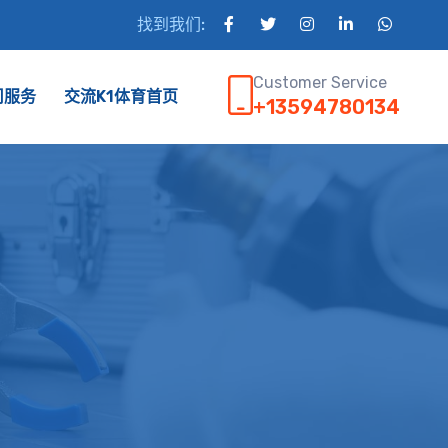
找到我们:
Customer Service
司服务
交流K1体育首页
+13594780134