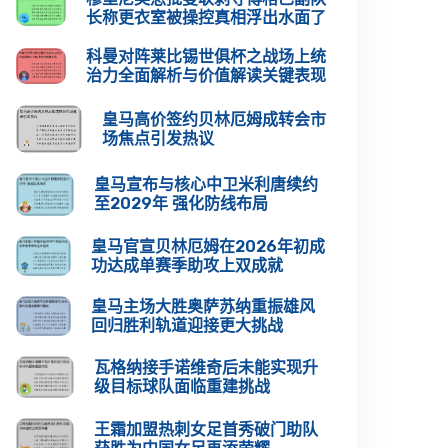
长称更衣室被操控真相浮出水面了
科曼对阵莱比锡世俱杯之战场上统
治力全面解析与价值解读关键表现
皇马高价签约贝林厄姆成转会市
场焦点引发热议
皇马宣布与核心中卫米利唐续约
至2029年 强化防线布局
皇马官宣贝林厄姆在2026年初成
功达成单赛季助攻上双成就
皇马主场大胜奥萨苏纳重振雄风
回归胜利轨道迎接更大挑战
瓦格纳接手诺维奇后未能实现升
级目标球队面临重建挑战
王霜加盟热刺女足首秀破门助队