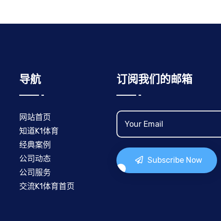
导航
订阅我们的邮箱
网站首页
知道K1体育
经典案例
公司动态
Subscribe Now
公司服务
交流K1体育首页