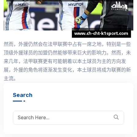
然而，外援仍然会在法甲联赛中占有一席之地，特别是一些
顶级外援球员的加盟仍然能够带来巨大的影响力。然而，未
来几年，法甲联赛更有可能朝着以本土球员为主的方向发
展，外援的角色将逐渐发生变化，本土球员将成为联赛的新
主流。
Search