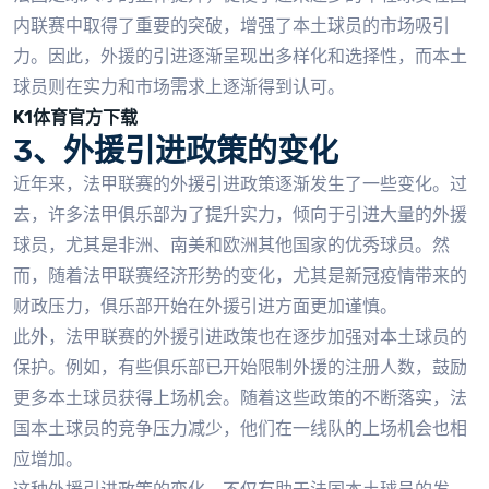
内联赛中取得了重要的突破，增强了本土球员的市场吸引
力。因此，外援的引进逐渐呈现出多样化和选择性，而本土
球员则在实力和市场需求上逐渐得到认可。
K1体育官方下载
3、外援引进政策的变化
近年来，法甲联赛的外援引进政策逐渐发生了一些变化。过
去，许多法甲俱乐部为了提升实力，倾向于引进大量的外援
球员，尤其是非洲、南美和欧洲其他国家的优秀球员。然
而，随着法甲联赛经济形势的变化，尤其是新冠疫情带来的
财政压力，俱乐部开始在外援引进方面更加谨慎。
此外，法甲联赛的外援引进政策也在逐步加强对本土球员的
保护。例如，有些俱乐部已开始限制外援的注册人数，鼓励
更多本土球员获得上场机会。随着这些政策的不断落实，法
国本土球员的竞争压力减少，他们在一线队的上场机会也相
应增加。