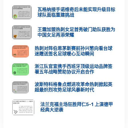
瓦格纳接手诺维奇后未能实现升级目标
球队面临重建挑战
王霜加盟热刺女足首秀破门助队获胜为
中国女足再添荣耀
热刺对阵伯恩茅斯赛前孙兴慜向看台球
迷赠送签名足球暖心互动瞬间
浙江队官宣携手西班牙顶级运动品牌签
署五年战略赞助协议开启合作
波斯特科格鲁点燃进攻革命热刺掀起英
超最炽烈攻势足球风暴新时代
法兰克福主场狂胜拜仁5-1 上演德甲
经典大逆袭