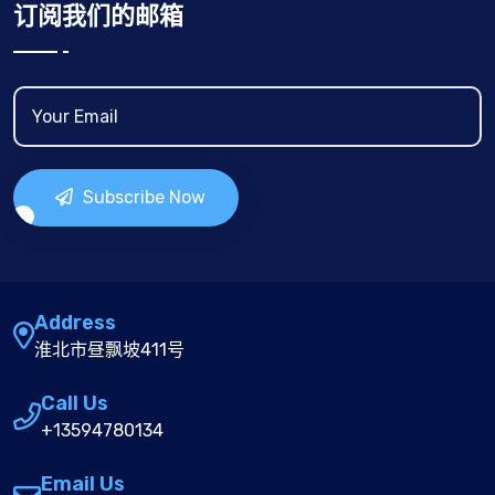
订阅我们的邮箱
Subscribe Now
Address
淮北市昼飘坡411号
Call Us
+13594780134
Email Us