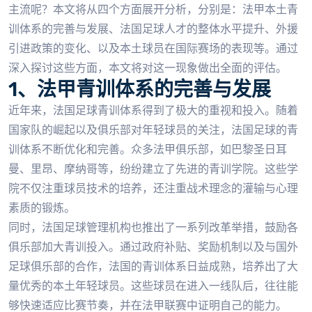
主流呢？本文将从四个方面展开分析，分别是：法甲本土青
训体系的完善与发展、法国足球人才的整体水平提升、外援
引进政策的变化、以及本土球员在国际赛场的表现等。通过
深入探讨这些方面，本文将对这一现象做出全面的评估。
1、法甲青训体系的完善与发展
近年来，法国足球青训体系得到了极大的重视和投入。随着
国家队的崛起以及俱乐部对年轻球员的关注，法国足球的青
训体系不断优化和完善。众多法甲俱乐部，如巴黎圣日耳
曼、里昂、摩纳哥等，纷纷建立了先进的青训学院。这些学
院不仅注重球员技术的培养，还注重战术理念的灌输与心理
素质的锻炼。
同时，法国足球管理机构也推出了一系列改革举措，鼓励各
俱乐部加大青训投入。通过政府补贴、奖励机制以及与国外
足球俱乐部的合作，法国的青训体系日益成熟，培养出了大
量优秀的本土年轻球员。这些球员在进入一线队后，往往能
够快速适应比赛节奏，并在法甲联赛中证明自己的能力。