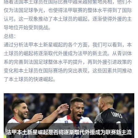
随着法国本土球员在国际比赛中越来越频繁地亮相，他们不
仅为法国足球争光，也使得法甲联赛的整体水平得到了国际
认可。这一现象推动了本土球员的崛起，逐渐使得外援的主
导地位开始受到挑战。
总结：
通过分析法甲本土新星崛起的各个方面，我们可以看到，本
土球员的崛起将逐渐取代外援成为法甲的新主流。从青训体
系的完善到法国足球整体水平的提升，再到外援引进政策的
变化和本土球员在国际赛场的突出表现，这些因素共同推动
了本土球员的快速崛起。