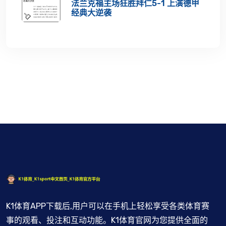
法兰克福主场狂胜拜仁5-1 上演德甲
经典大逆袭
K1体育APP下载后,用户可以在手机上轻松享受各类体育赛
事的观看、投注和互动功能。K1体育官网为您提供全面的