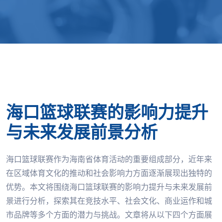
海口篮球联赛的影响力提升
与未来发展前景分析
海口篮球联赛作为海南省体育活动的重要组成部分，近年来
在区域体育文化的推动和社会影响力方面逐渐展现出独特的
优势。本文将围绕海口篮球联赛的影响力提升与未来发展前
景进行分析，探索其在竞技水平、社会文化、商业运作和城
市品牌等多个方面的潜力与挑战。文章将从以下四个方面展