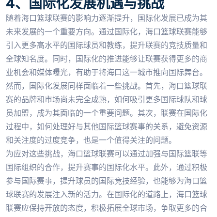
4、国际化发展机遇与挑战
随着海口篮球联赛的影响力逐渐提升，国际化发展已成为其
未来发展的一个重要方向。通过国际化，海口篮球联赛能够
引入更多高水平的国际球员和教练，提升联赛的竞技质量和
全球知名度。同时，国际化的推进能够让联赛获得更多的商
业机会和媒体曝光，有助于将海口这一城市推向国际舞台。
然而，国际化发展同样面临着一些挑战。首先，海口篮球联
赛的品牌和市场尚未完全成熟，如何吸引更多国际球队和球
员加盟，成为其面临的一个重要问题。其次，联赛在国际化
过程中，如何处理好与其他国际篮球赛事的关系，避免资源
和关注度的过度竞争，也是一个值得关注的问题。
为应对这些挑战，海口篮球联赛可以通过加强与国际篮联等
国际组织的合作，提升赛事的国际化水平。此外，通过积极
参与国际赛事，提升球员的国际竞技经验，也能够为海口篮
球联赛的发展注入新的活力。在国际化的道路上，海口篮球
联赛应保持开放的态度，积极拓展全球市场，争取更多的合