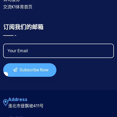
交流K1体育首页
订阅我们的邮箱
Subscribe Now
Address
淮北市昼飘坡411号