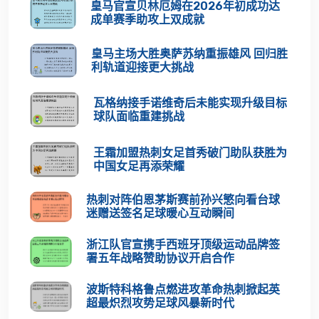
皇马官宣贝林厄姆在2026年初成功达
成单赛季助攻上双成就
皇马主场大胜奥萨苏纳重振雄风 回归胜
利轨道迎接更大挑战
瓦格纳接手诺维奇后未能实现升级目标
球队面临重建挑战
王霜加盟热刺女足首秀破门助队获胜为
中国女足再添荣耀
热刺对阵伯恩茅斯赛前孙兴慜向看台球
迷赠送签名足球暖心互动瞬间
浙江队官宣携手西班牙顶级运动品牌签
署五年战略赞助协议开启合作
波斯特科格鲁点燃进攻革命热刺掀起英
超最炽烈攻势足球风暴新时代