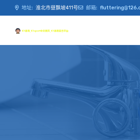
地址:
淮北市昼飘坡411号
邮箱:
fluttering@126