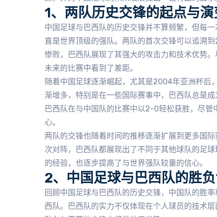
1、两队历史交锋的起点与演
中国足球与巴西队的历史交锋并不算频繁，但每一
直是世界顶级的强队。两队的首次交锋可以追溯到2
惨败，巴西队展现了其强大的攻击力和技术优势。
未来的比赛中看到了差距。
随着中国足球逐渐崛起，尤其是2004年亚洲杯
渐增多，特别是在一些国际赛事中，巴西队总是成为
巴西队在与中国队的比赛中以2-0轻松获胜，尽
心。
两队的交锋也随着时间的推移逐渐扩展到更多国际
次对阵，巴西队都展现出了不同于其他球队的足球
的经验，也逐步提高了与世界强队较量的信心。
2、中国足球与巴西队的胜负
回顾中国足球与巴西队的历史交锋，中国队的胜率
西队。巴西队的实力不仅体现在个人球员的技术层