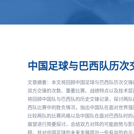
中国足球与巴西队历次
文章摘要：本文将回顾中国足球与巴西队历次交锋
双方交锋的次数、重要比赛、战绩特点以及技术层
将回顾中国队与巴西队的历史交锋记录，探讨两队
西队比赛中的胜负情况，指出中国队在面对世界强
比较两队的比赛风格以及中国队在面对巴西队时的
展望进行简要探讨，总结双方对阵的可能趋势与影
顾，并对中国足球的未来发展提出一些有益的启示