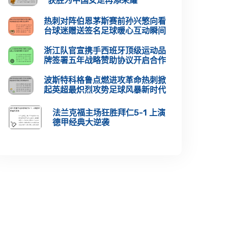
获胜为中国女足再添荣耀
热刺对阵伯恩茅斯赛前孙兴慜向看
台球迷赠送签名足球暖心互动瞬间
浙江队官宣携手西班牙顶级运动品
牌签署五年战略赞助协议开启合作
波斯特科格鲁点燃进攻革命热刺掀
起英超最炽烈攻势足球风暴新时代
法兰克福主场狂胜拜仁5-1 上演
德甲经典大逆袭