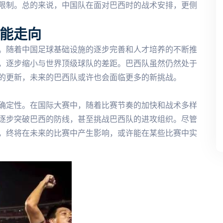
限制。总的来说，中国队在面对巴西时的战术安排，更侧
可能走向
。随着中国足球基础设施的逐步完善和人才培养的不断推
，逐步缩小与世界顶级球队的差距。巴西队虽然仍然处于
的更新，未来的巴西队或许也会面临更多的新挑战。
确定性。在国际大赛中，随着比赛节奏的加快和战术多样
逐步突破巴西的防线，甚至挑战巴西队的进攻组织。尽管
，终将在未来的比赛中产生影响，或许能在某些比赛中实