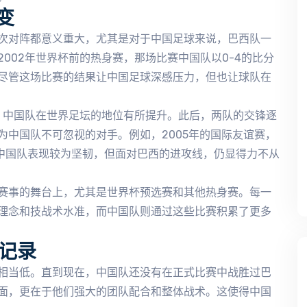
变
次对阵都意义重大，尤其是对于中国足球来说，巴西队一
002年世界杯前的热身赛，那场比赛中国队以0-4的比分
尽管这场比赛的结果让中国足球深感压力，但也让球队在
后，中国队在世界足坛的地位有所提升。此后，两队的交锋逐
中国队不可忽视的对手。例如，2005年的国际友谊赛，
管中国队表现较为坚韧，但面对巴西的进攻线，仍显得力不从
赛事的舞台上，尤其是世界杯预选赛和其他热身赛。每一
理念和技战术水准，而中国队则通过这些比赛积累了更多
记录
相当低。直到现在，中国队还没有在正式比赛中战胜过巴
面，更在于他们强大的团队配合和整体战术。这使得中国