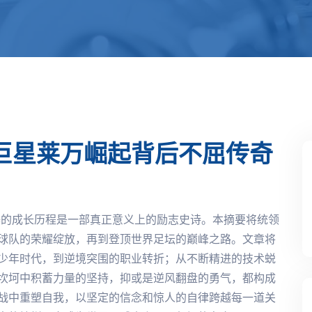
巨星莱万崛起背后不屈传奇
基的成长历程是一部真正意义上的励志史诗。本摘要将统领
球队的荣耀绽放，再到登顶世界足坛的巅峰之路。文章将
少年时代，到逆境突围的职业转折；从不断精进的技术蜕
坎坷中积蓄力量的坚持，抑或是逆风翻盘的勇气，都构成
战中重塑自我，以坚定的信念和惊人的自律跨越每一道关