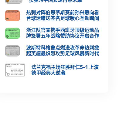
获胜为中国女足再添荣耀
热刺对阵伯恩茅斯赛前孙兴慜向看
台球迷赠送签名足球暖心互动瞬间
浙江队官宣携手西班牙顶级运动品
牌签署五年战略赞助协议开启合作
波斯特科格鲁点燃进攻革命热刺掀
起英超最炽烈攻势足球风暴新时代
法兰克福主场狂胜拜仁5-1 上演
德甲经典大逆袭