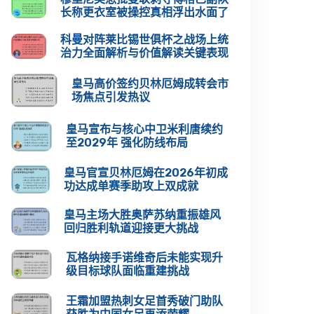
长称更衣室被操控真相浮出水面了
科曼对阵莱比锡世俱杯之战场上统
治力全面解析与价值解读关键表现
皇马高价签约贝林厄姆成转会市
场焦点引发热议
皇马宣布与核心中卫米利唐续约
至2029年 强化防线布局
皇马官宣贝林厄姆在2026年初成
功达成单赛季助攻上双成就
皇马主场大胜奥萨苏纳重振雄风
回归胜利轨道迎接更大挑战
瓦格纳接手诺维奇后未能实现升
级目标球队面临重建挑战
王霜加盟热刺女足首秀破门助队