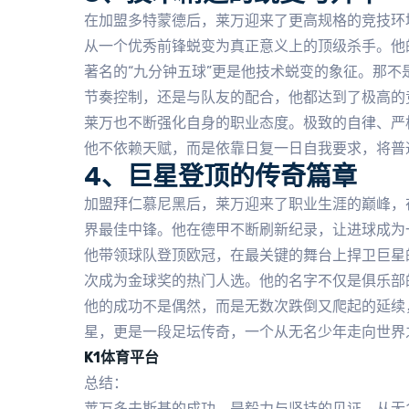
在加盟多特蒙德后，莱万迎来了更高规格的竞技环
从一个优秀前锋蜕变为真正意义上的顶级杀手。他
著名的“九分钟五球”更是他技术蜕变的象征。那
节奏控制，还是与队友的配合，他都达到了极高的
莱万也不断强化自身的职业态度。极致的自律、严
他不依赖天赋，而是依靠日复一日自我要求，将普
4、巨星登顶的传奇篇章
加盟拜仁慕尼黑后，莱万迎来了职业生涯的巅峰，
界最佳中锋。他在德甲不断刷新纪录，让进球成为
他带领球队登顶欧冠，在最关键的舞台上捍卫巨星
次成为金球奖的热门人选。他的名字不仅是俱乐部
他的成功不是偶然，而是无数次跌倒又爬起的延续
星，更是一段足坛传奇，一个从无名少年走向世界
K1体育平台
总结：
莱万多夫斯基的成功，是毅力与坚持的见证。从无