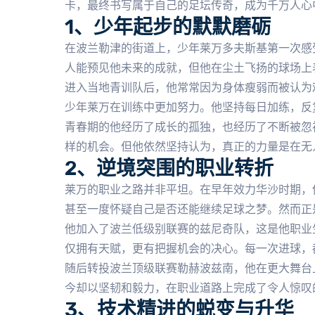
卡，最终书写属于自己的足坛传奇，成为千万人心
1、少年起步的默默磨砺
在波兰勒津的街道上，少年莱万多夫斯基第一次感
人能预见他未来的成就，但他在尘土飞扬的球场上
进入当地青训队后，他常常因为身体瘦弱而被认为
少年莱万在训练中更加努力。他坚持每日加练，反
青春期的他经历了成长的孤独，也经历了不断被忽
样的机会。但他依然坚持认为，真正的力量是在无
2、逆境突围的职业转折
莱万的职业之路并非平坦。在早年效力华沙时期，
甚至一度怀疑自己是否还能继续足球之梦。然而正
他加入了波兰低级别联赛的兹尼奇队，这是他职业
仅拥有天赋，更有把握机会的决心。每一次进球，
随后转投波兰顶级联赛勒赫波兹南，他在更大舞台
今却以坚韧和毅力，在职业道路上完成了令人惊叹
3、技术精进的蜕变与升华