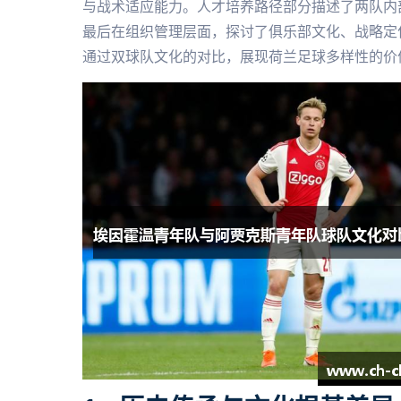
与战术适应能力。人才培养路径部分描述了两队内
最后在组织管理层面，探讨了俱乐部文化、战略定
通过双球队文化的对比，展现荷兰足球多样性的价