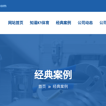
.com
网站首页
知道K1体育
经典案例
公司动态
公
经典案例
首页
经典案例