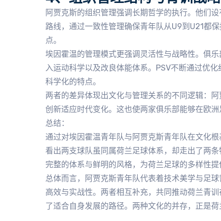
阿贾克斯的组织管理强调长期哲学的执行。他们设
路线，通过一致性管理确保青年队从U9到U21都
点。
埃因霍温的管理模式更强调灵活性与战略性。俱乐
入运动科学以及改良体能体系。PSV不断通过优
科学化的特点。
两者的差异体现出文化与管理关系的不同逻辑：阿
创新适应时代变化。这也使两家俱乐部能够在欧洲
总结：
通过对埃因霍温青年队与阿贾克斯青年队在文化根
看出两支球队虽同属荷兰足球体系，却走出了两条
完整的体系与鲜明的风格，为荷兰足球的多样性提
总体而言，阿贾克斯青年队代表着技术美学与足球
高效与实战性。两者相互补充，共同推动荷兰青训
了适合自身发展的路径。两种文化的并存，正是荷