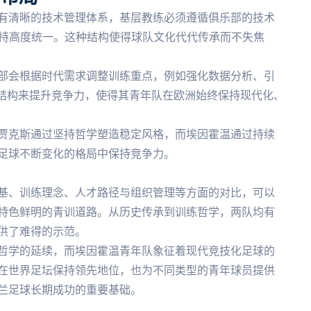
有清晰的技术管理体系，基层教练必须遵循俱乐部的技术
保持高度统一。这种结构使得球队文化代代传承而不失焦
部会根据时代需求调整训练重点，例如强化数据分析、引
化结构来提升竞争力，使得其青年队在欧洲始终保持现代化、
贾克斯通过坚持哲学塑造稳定风格，而埃因霍温通过持续
足球不断变化的格局中保持竞争力。
基、训练理念、人才路径与组织管理等方面的对比，可以
特色鲜明的青训道路。从历史传承到训练哲学，两队均有
供了难得的示范。
哲学的延续，而埃因霍温青年队象征着现代竞技化足球的
在世界足坛保持领先地位，也为不同类型的青年球员提供
兰足球长期成功的重要基础。