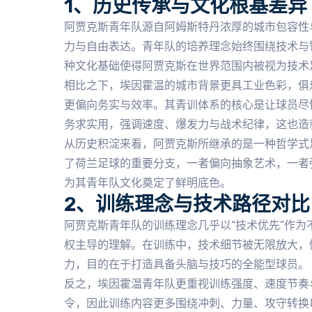
1、历史传承与文化根基差异
阿贾克斯青年队源自阿姆斯特丹浓厚的城市包容性
力与自由表达。青年队的培养理念始终围绕技术与
种文化基础使得阿贾克斯在世界范围内被视为技术
相比之下，埃因霍温的城市背景更具工业色彩，俱
更偏向务实与效率。其青训体系的核心是让球员尽
务求实用，强调速度、爆发力与战术纪律，这也造
从历史积淀来看，阿贾克斯所继承的是一种哲学式
了荷兰足球的重要分支，一者偏向抽象艺术，一者
为其青年队文化奠定了鲜明底色。
2、训练理念与技术路径对比
阿贾克斯青年队的训练理念几乎以“技术优先”作
权主导的理解。在训练中，技术细节被无限放大，
力，目的在于打造具备头脑与技巧的全能型球员。
反之，埃因霍温青年队更重视训练强度、速度节奏
令，因此训练内容更多围绕冲刺、力量、攻守转换