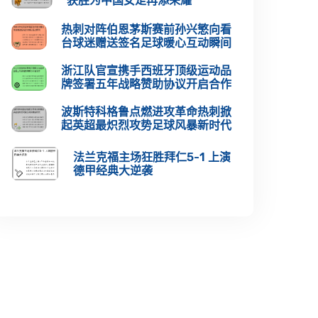
获胜为中国女足再添荣耀
热刺对阵伯恩茅斯赛前孙兴慜向看
台球迷赠送签名足球暖心互动瞬间
浙江队官宣携手西班牙顶级运动品
牌签署五年战略赞助协议开启合作
波斯特科格鲁点燃进攻革命热刺掀
起英超最炽烈攻势足球风暴新时代
法兰克福主场狂胜拜仁5-1 上演
德甲经典大逆袭