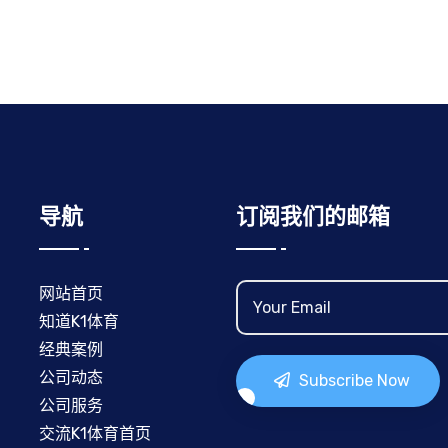
导航
订阅我们的邮箱
网站首页
知道K1体育
经典案例
公司动态
Subscribe Now
公司服务
交流K1体育首页