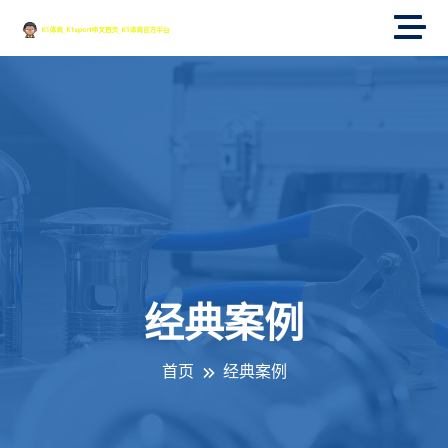
经典案例
首页
经典案例