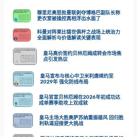
穆里尼奥怒批曼联剥夺博格巴副队长称
更衣室被操控真相浮出水面了
科曼对阵莱比锡世俱杯之战场上统治力
全面解析与价值解读关键表现
皇马高价签约贝林厄姆成转会市场焦
点引发热议
皇马宣布与核心中卫米利唐续约至
2029年 强化防线布局
皇马官宣贝林厄姆在2026年初成功达
成单赛季助攻上双成就
皇马主场大胜奥萨苏纳重振雄风 回归胜
利轨道迎接更大挑战