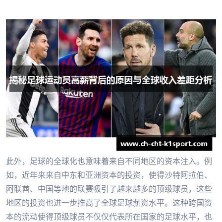
此外，足球的全球化也意味着来自不同地区的资本注入。例
如，近年来来自中东和亚洲资本的投资，使得沙特阿拉伯、
阿联酋、中国等地的联赛吸引了越来越多的顶级球员，这些
地区的投资也进一步推高了全球足球薪资水平。这种跨国资
本的流动使得顶级球员不仅仅代表所在国家的足球水平，也