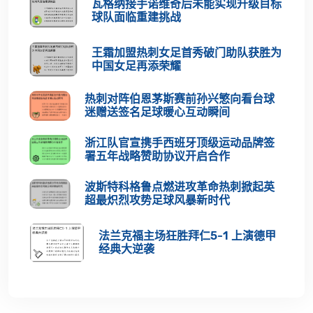
瓦格纳接手诺维奇后未能实现升级目标
球队面临重建挑战
王霜加盟热刺女足首秀破门助队获胜为
中国女足再添荣耀
热刺对阵伯恩茅斯赛前孙兴慜向看台球
迷赠送签名足球暖心互动瞬间
浙江队官宣携手西班牙顶级运动品牌签
署五年战略赞助协议开启合作
波斯特科格鲁点燃进攻革命热刺掀起英
超最炽烈攻势足球风暴新时代
法兰克福主场狂胜拜仁5-1 上演德甲
经典大逆袭