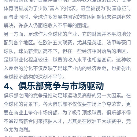
体育明星成为了少数“富人”的代表，甚至被视为“财富象征”。
而与此同时，全球许多发展中国家的贫困问题仍未得到有效
解决，许多人仍面临收入不平等的困境。
另一方面，足球作为全球化的产业，它的财富并不平均地分
配到各个地区。在欧洲五大联赛，尤其是英超、法甲等豪门
球队，球员薪资居高不下，但在一些经济相对落后的地区，
足球职业化程度较低，球员的收入水平也相差甚远。这种收
入差距的分化不仅反映了足球产业内的经济差距，也折射出
全球经济结构的深刻不平等。
4、俱乐部竞争与市场驱动
俱乐部之间的竞争是推动足球运动员高薪的另一大因素。在
全球化的背景下，各大俱乐部不仅仅要在场上争夺荣誉，更
要在商业上争夺市场份额。为了吸引顶级球员，俱乐部不得
不通过高薪合同来挖掘人才，尤其是在欧洲五大联赛中，竞
争尤为激烈。