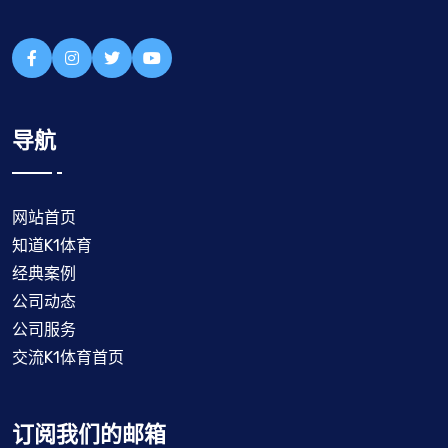
导航
网站首页
知道K1体育
经典案例
公司动态
公司服务
交流K1体育首页
订阅我们的邮箱