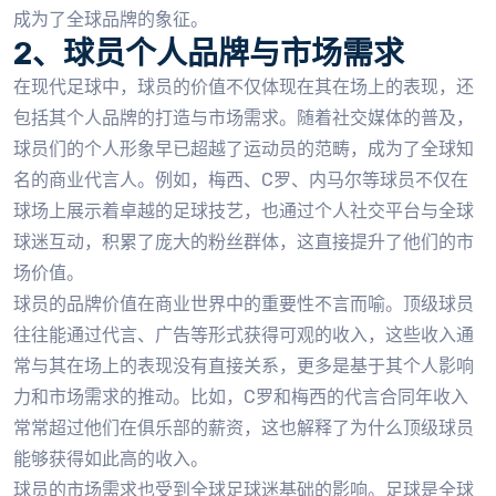
成为了全球品牌的象征。
2、球员个人品牌与市场需求
在现代足球中，球员的价值不仅体现在其在场上的表现，还
包括其个人品牌的打造与市场需求。随着社交媒体的普及，
球员们的个人形象早已超越了运动员的范畴，成为了全球知
名的商业代言人。例如，梅西、C罗、内马尔等球员不仅在
球场上展示着卓越的足球技艺，也通过个人社交平台与全球
球迷互动，积累了庞大的粉丝群体，这直接提升了他们的市
场价值。
球员的品牌价值在商业世界中的重要性不言而喻。顶级球员
往往能通过代言、广告等形式获得可观的收入，这些收入通
常与其在场上的表现没有直接关系，更多是基于其个人影响
力和市场需求的推动。比如，C罗和梅西的代言合同年收入
常常超过他们在俱乐部的薪资，这也解释了为什么顶级球员
能够获得如此高的收入。
球员的市场需求也受到全球足球迷基础的影响。足球是全球