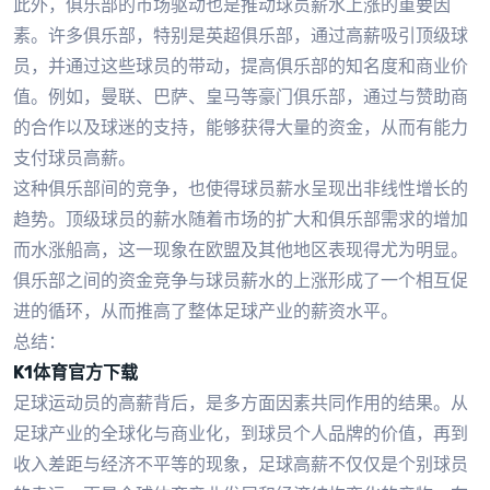
此外，俱乐部的市场驱动也是推动球员薪水上涨的重要因
素。许多俱乐部，特别是英超俱乐部，通过高薪吸引顶级球
员，并通过这些球员的带动，提高俱乐部的知名度和商业价
值。例如，曼联、巴萨、皇马等豪门俱乐部，通过与赞助商
的合作以及球迷的支持，能够获得大量的资金，从而有能力
支付球员高薪。
这种俱乐部间的竞争，也使得球员薪水呈现出非线性增长的
趋势。顶级球员的薪水随着市场的扩大和俱乐部需求的增加
而水涨船高，这一现象在欧盟及其他地区表现得尤为明显。
俱乐部之间的资金竞争与球员薪水的上涨形成了一个相互促
进的循环，从而推高了整体足球产业的薪资水平。
总结：
K1体育官方下载
足球运动员的高薪背后，是多方面因素共同作用的结果。从
足球产业的全球化与商业化，到球员个人品牌的价值，再到
收入差距与经济不平等的现象，足球高薪不仅仅是个别球员