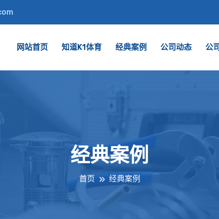
.com
网站首页
知道K1体育
经典案例
公司动态
公
经典案例
首页
经典案例