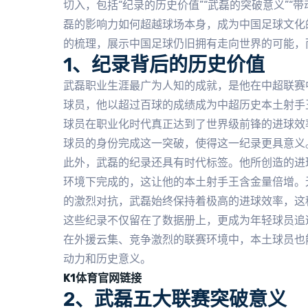
切入，包括“纪录的历史价值”“武磊的突破意义”“
磊的影响力如何超越球场本身，成为中国足球文化
的梳理，展示中国足球仍旧拥有走向世界的可能，
1、纪录背后的历史价值
武磊职业生涯最广为人知的成就，是他在中超联赛
球员，他以超过百球的成绩成为中超历史本土射手
球员在职业化时代真正达到了世界级前锋的进球效
球员的身份完成这一突破，使得这一纪录更具意义
此外，武磊的纪录还具有时代标签。他所创造的进
环境下完成的，这让他的本土射手王含金量倍增。
的激烈对抗，武磊始终保持着极高的进球效率，这
这些纪录不仅留在了数据册上，更成为年轻球员追
在外援云集、竞争激烈的联赛环境中，本土球员也
动力和历史意义。
K1体育官网链接
2、武磊五大联赛突破意义