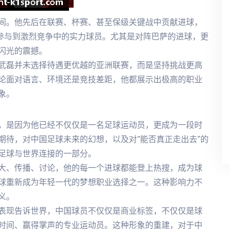
间。他先后在联赛、杯赛、甚至保级关键战中贡献进球，
实参与到激烈竞争中的实力球员。尤其是对阵巴萨的进球，更
闪光的震撼。
武磊并未选择待遇更优越的亚洲联赛，而是坚持挑战更高
论面对语言、环境还是竞技差距，他都展示出极高的职业
象。
，是因为他已经不仅仅是一名足球运动员，更成为一段时
期待，对中国足球未来的幻想，以及对“能否真正走出去”的
足球与世界连接的一部分。
大、传播、讨论，他的每一个进球都能登上热搜，成为球
球重新成为年轻一代的梦想职业选择之一。这种影响力不
义。
表现告诉世界，中国球员不仅仅是商业标签，不仅仅是球
时间、赢得掌声的专业运动员。这种形象的重建，对于中