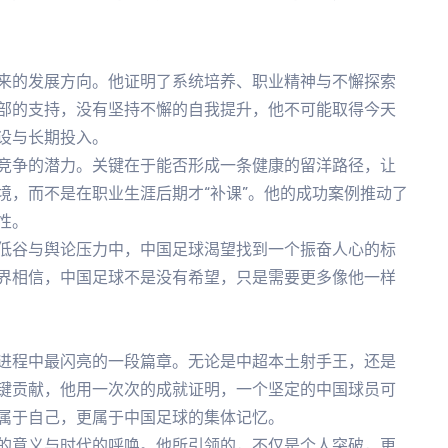
来的发展方向。他证明了系统培养、职业精神与不懈探索
部的支持，没有坚持不懈的自我提升，他不可能取得今天
设与长期投入。
竞争的潜力。关键在于能否形成一条健康的留洋路径，让
境，而不是在职业生涯后期才“补课”。他的成功案例推动了
性。
低谷与舆论压力中，中国足球渴望找到一个振奋人心的标
界相信，中国足球不是没有希望，只是需要更多像他一样
进程中最闪亮的一段篇章。无论是中超本土射手王，还是
键贡献，他用一次次的成就证明，一个坚定的中国球员可
属于自己，更属于中国足球的集体记忆。
的意义与时代的呼唤。他所引领的，不仅是个人突破，更