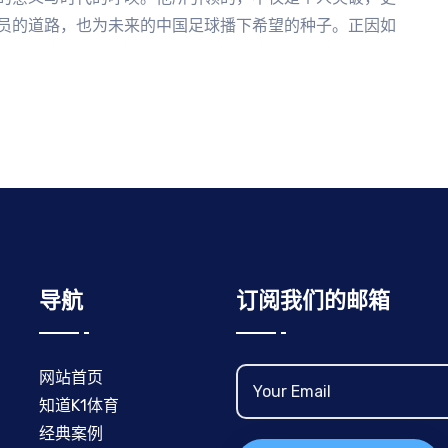
员的道路，也为未来的中国足球播下希望的种子。正因如
导航
订阅我们的邮箱
网站首页
知道K1体育
经典案例