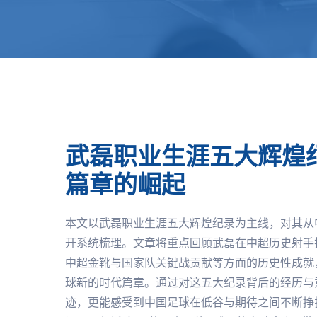
武磊职业生涯五大辉煌
篇章的崛起
本文以武磊职业生涯五大辉煌纪录为主线，对其从
开系统梳理。文章将重点回顾武磊在中超历史射手
中超金靴与国家队关键战贡献等方面的历史性成就
球新的时代篇章。通过对这五大纪录背后的经历与
迹，更能感受到中国足球在低谷与期待之间不断挣