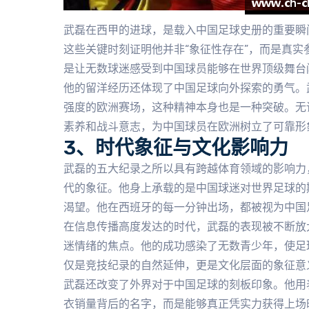
武磊在西甲的进球，是载入中国足球史册的重要瞬
这些关键时刻证明他并非“象征性存在”，而是真
是让无数球迷感受到中国球员能够在世界顶级舞台
他的留洋经历还体现了中国足球向外探索的勇气。
强度的欧洲赛场，这种精神本身也是一种突破。无
素养和战斗意志，为中国球员在欧洲树立了可靠形
3、时代象征与文化影响力
武磊的五大纪录之所以具有跨越体育领域的影响力
代的象征。他身上承载的是中国球迷对世界足球的
渴望。他在西班牙的每一分钟出场，都被视为中国
在信息传播高度发达的时代，武磊的表现被不断放
迷情绪的焦点。他的成功感染了无数青少年，使足
仅是竞技纪录的自然延伸，更是文化层面的象征意
武磊还改变了外界对于中国足球的刻板印象。他用
衣销量背后的名字，而是能够真正凭实力获得上场