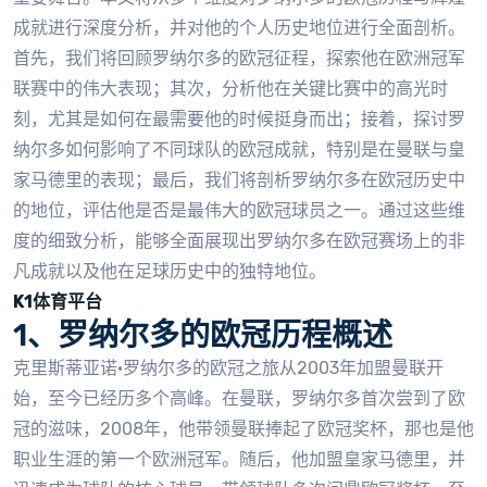
成就进行深度分析，并对他的个人历史地位进行全面剖析。
首先，我们将回顾罗纳尔多的欧冠征程，探索他在欧洲冠军
联赛中的伟大表现；其次，分析他在关键比赛中的高光时
刻，尤其是如何在最需要他的时候挺身而出；接着，探讨罗
纳尔多如何影响了不同球队的欧冠成就，特别是在曼联与皇
家马德里的表现；最后，我们将剖析罗纳尔多在欧冠历史中
的地位，评估他是否是最伟大的欧冠球员之一。通过这些维
度的细致分析，能够全面展现出罗纳尔多在欧冠赛场上的非
凡成就以及他在足球历史中的独特地位。
K1体育平台
1、罗纳尔多的欧冠历程概述
克里斯蒂亚诺·罗纳尔多的欧冠之旅从2003年加盟曼联开
始，至今已经历多个高峰。在曼联，罗纳尔多首次尝到了欧
冠的滋味，2008年，他带领曼联捧起了欧冠奖杯，那也是他
职业生涯的第一个欧洲冠军。随后，他加盟皇家马德里，并