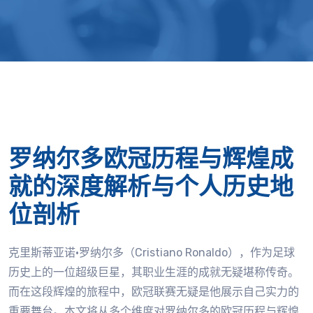
罗纳尔多欧冠历程与辉煌成
就的深度解析与个人历史地
位剖析
克里斯蒂亚诺·罗纳尔多（Cristiano Ronaldo），作为足球
历史上的一位超级巨星，其职业生涯的成就无疑堪称传奇。
而在这段辉煌的旅程中，欧冠联赛无疑是他展示自己实力的
重要舞台。本文将从多个维度对罗纳尔多的欧冠历程与辉煌