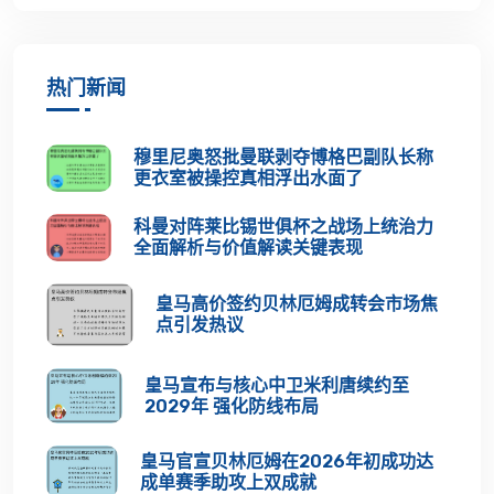
热门新闻
穆里尼奥怒批曼联剥夺博格巴副队长称
更衣室被操控真相浮出水面了
科曼对阵莱比锡世俱杯之战场上统治力
全面解析与价值解读关键表现
皇马高价签约贝林厄姆成转会市场焦
点引发热议
皇马宣布与核心中卫米利唐续约至
2029年 强化防线布局
皇马官宣贝林厄姆在2026年初成功达
成单赛季助攻上双成就