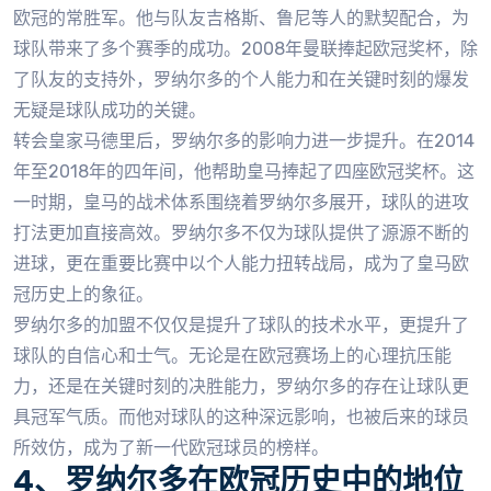
欧冠的常胜军。他与队友吉格斯、鲁尼等人的默契配合，为
球队带来了多个赛季的成功。2008年曼联捧起欧冠奖杯，除
了队友的支持外，罗纳尔多的个人能力和在关键时刻的爆发
无疑是球队成功的关键。
转会皇家马德里后，罗纳尔多的影响力进一步提升。在2014
年至2018年的四年间，他帮助皇马捧起了四座欧冠奖杯。这
一时期，皇马的战术体系围绕着罗纳尔多展开，球队的进攻
打法更加直接高效。罗纳尔多不仅为球队提供了源源不断的
进球，更在重要比赛中以个人能力扭转战局，成为了皇马欧
冠历史上的象征。
罗纳尔多的加盟不仅仅是提升了球队的技术水平，更提升了
球队的自信心和士气。无论是在欧冠赛场上的心理抗压能
力，还是在关键时刻的决胜能力，罗纳尔多的存在让球队更
具冠军气质。而他对球队的这种深远影响，也被后来的球员
所效仿，成为了新一代欧冠球员的榜样。
4、罗纳尔多在欧冠历史中的地位