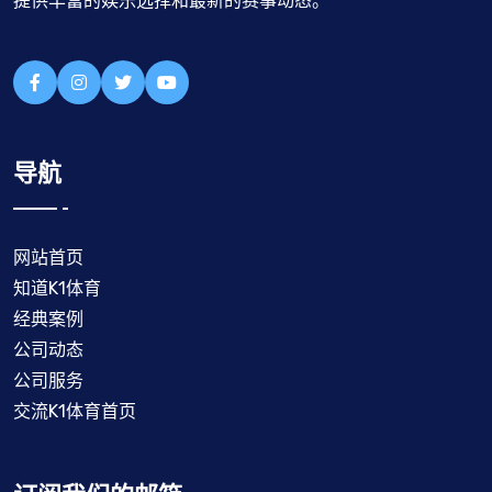
提供丰富的娱乐选择和最新的赛事动态。
导航
网站首页
知道K1体育
经典案例
公司动态
公司服务
交流K1体育首页