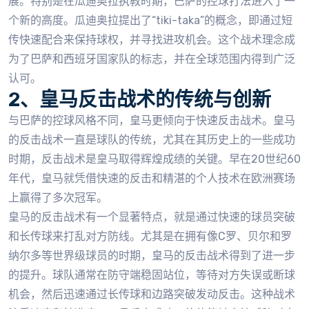
展。特别是在瓜迪奥拉执教时期，巴萨的控球打法进入了一
个新的高度。瓜迪奥拉提出了“tiki-taka”的概念，即通过短
传快速配合来保持球权，并寻找进攻机会。这个战术理念成
为了巴萨和西班牙国家队的标志，并在全球范围内得到广泛
认可。
2、皇马反击战术的传统与创新
与巴萨的控球风格不同，皇马更倾向于快速反击战术。皇马
的反击战术一直是球队的传统，尤其在其历史上的一些成功
时期，反击战术是皇马取得辉煌成绩的关键。早在20世纪60
年代，皇马就凭借快速的反击和精湛的个人技术在欧洲赛场
上赢得了多次冠军。
皇马的反击战术有一个显著特点，就是通过快速的球员突破
和长传球来打乱对方防线。尤其是在拥有像C罗、贝尔和罗
纳尔多等世界级球员的时期，皇马的反击战术得到了进一步
的提升。球队通常在防守端稳固站位，等待对方失误或断球
机会，然后迅速通过长传球和边路突破发动反击。这种战术