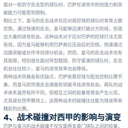
面对一些防守反击型的球队时，巴萨在进攻中的创造力和突
破能力可能受到限制。
相比之下，皇马的反击战术在应对高控球的球队时常常占据
优势。通过快速的反击，皇马能够迅速打破对方防线，创造
出大量的进攻机会。这种战术对于应对巴萨的控球打法尤其
有效，因为皇马能够利用巴萨高位压迫后的空档，快速通过
边路突破或长传寻找得分机会。然而，皇马的反击战术也有
其局限，特别是在面对阵型稳固、防守紧凑的球队时，反击
机会往往较少，皇马的进攻效率也会降低。
两种战术风格各有优缺点，巴萨依靠控球与配合控制比赛节
奏，而皇马则凭借反击速度和突破寻找进攻机会。两队的战
术体系虽然有所不同，但相互之间的较量常常会产生火花，
尤其是在西甲赛场上，这两种战术的碰撞往往能为球迷带来
精彩的比赛。
4、战术碰撞对西甲的影响与演变
巴萨与皇马的战术碰撞不仅仅是两支豪门球队之间的较量，