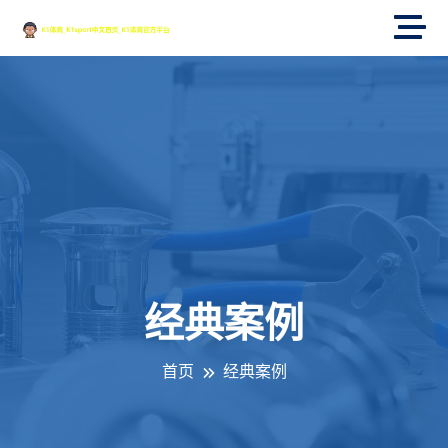
经典案例
首页
经典案例