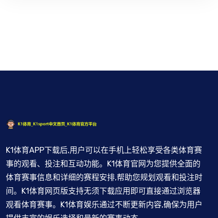
K1体育APP下载后,用户可以在手机上轻松享受各类体育赛
事的观看、投注和互动功能。K1体育官网为您提供全面的
体育赛事信息和详细的赛程安排,帮助您规划观看和投注时
间。K1体育网页版支持无须下载应用即可直接通过浏览器
观看体育赛事。K1体育娱乐通过不断更新内容,确保为用户