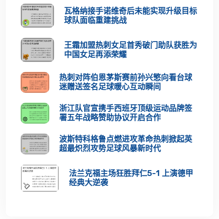
瓦格纳接手诺维奇后未能实现升级目标
球队面临重建挑战
王霜加盟热刺女足首秀破门助队获胜为
中国女足再添荣耀
热刺对阵伯恩茅斯赛前孙兴慜向看台球
迷赠送签名足球暖心互动瞬间
浙江队官宣携手西班牙顶级运动品牌签
署五年战略赞助协议开启合作
波斯特科格鲁点燃进攻革命热刺掀起英
超最炽烈攻势足球风暴新时代
法兰克福主场狂胜拜仁5-1 上演德甲
经典大逆袭