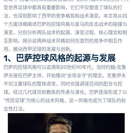
至世界足球中都具有重要影响，它们不仅塑造了球队的打
法，也深刻影响了西甲的竞争格局和战术演变。本文将从四
个方面详细阐述巴萨的控球风格与皇马的反击战术的碰撞与
演变，分别分析两队战术的起源、演变过程、核心理念和相
互影响，揭示这两种战术风格如何在激烈的竞争中相互作
用，推动西甲足球的发展与创新。
1、巴萨控球风格的起源与发展
巴萨的控球风格可以追溯到20世纪90年代，当时约翰·克鲁
伊夫接任巴萨主帅，开始推动“全攻全守”的理念。克鲁伊夫
不仅注重球队的整体进攻，同时也强调球员间的配合与控
球。经过几代球员和教练的传承与演化，巴萨逐渐形成了以
“传控足球”为核心的战术风格，这一风格也成为了球队的标
志性打法。