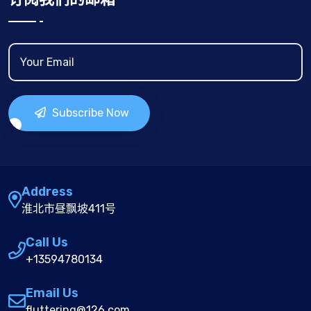
Subscribe Now
Address
淮北市昼飘坡411号
Call Us
+13594780134
Email Us
fluttering@126.com