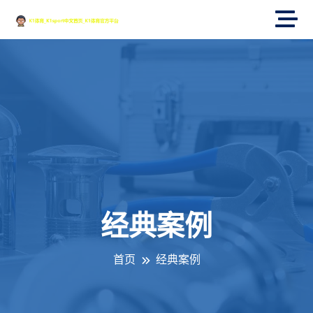
经典案例
首页
经典案例