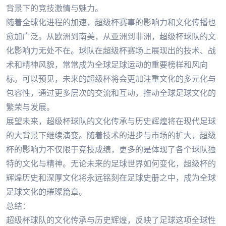
背景下的竞技激情与魅力。
随着全球化进程的加速，超级杯赛事的影响力和文化传播也
愈加广泛。从欧洲到南美，从亚洲到非洲，超级杯球队的文
化影响力无处不在。球队在超级杯赛场上展现出的技术、战
术和精神风貌，常常成为全球足球运动的重要榜样和风向
标。可以预见，未来的超级杯将会更加注重文化的多元化与
包容性，通过更多层次的交流和互动，推动全球足球文化的
繁荣与发展。
展望未来，超级杯球队的文化传承与历史辉煌将在现代足球
的大背景下继续演变。随着技术的进步与市场的扩大，超级
杯的影响力不仅限于竞技成绩，更多的是体现了各个球队独
特的文化与精神。无论未来的足球世界如何变化，超级杯的
辉煌历史和深厚文化将永远铭刻在足球史册之中，成为全球
足球文化的璀璨篇章。
总结：
超级杯球队的文化传承与历史辉煌，反映了足球这项全球性