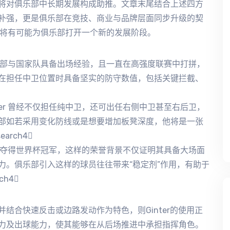
将对俱乐部中长期发展构成助推。文章末尾结合上述四方
补强，更是俱乐部在竞技、商业与品牌层面同步升级的契
用，将有可能为俱乐部打开一个新的发展阶段。
俱乐部与国家队具备出场经验，且一直在高强度联赛中打拼，
在担任中卫位置时具备坚实的防守数值，包括关键拦截、
er 曾经不仅担任纯中卫，还可出任右侧中卫甚至右后卫，
部如若采用变化防线或是想要增加板凳深度，他将是一张
earch4
国队夺得世界杯冠军，这样的荣誉背景不仅证明其具备大场面
力。俱乐部引入这样的球员往往带来“稳定剂”作用，有助于
ch4
结合快速反击或边路发动作为特色，则Ginter的使用正
力及出球能力，使其能够在从后场推进中承担指挥角色。