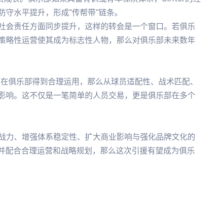
守水平提升，形成“传帮带”链条。
社会责任方面同步提升，这样的转会是一个窗口。若俱乐
策略性运营使其成为标志性人物，那么对俱乐部未来数年
成行，并且在俱乐部得到合理运用，那么从球员适配性、战术匹配、
影响。这不仅是一笔简单的人员交易，更是俱乐部在多个
战力、增强体系稳定性、扩大商业影响与强化品牌文化的
势，并配合合理运营和战略规划，那么这次引援有望成为俱乐