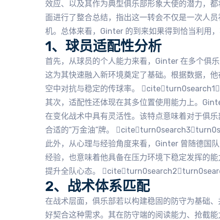
效应、以及其作为典型俱乐部形象大使的潜力，都
面进行了整合总结，指出这一转会不仅是一次人员
机。总体来看，Ginter 的到来如果得到恰当利
1、球员适配性分析
首先，从球员的个人能力来看，Ginter 在多个
这为其快速融入新环境奠定了基础。根据数据，他
空中对抗与稳定的传球率。 citeturn0search1
其次，适配性还体现在其多位置使用能力上。Gint
在变化战术中具有灵活性。该特点意味着对于俱乐
合适的“万金油”牌。 citeturn0search3turn0s
此外，从心理与经验角度来看，Ginter 曾随德
经验，也意味着他具备在压力环境下稳定发挥的能
提升全队心态。 citeturn0search2turn0sear
2、战术体系匹配
在战术层面，俱乐部若以构建稳固的防守为基础、并
好契合这种需求。其在防守端的阅读能力、抢截能