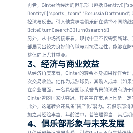
再者，Ginter所经历的俱乐部（包括 entity["sports_
entity["sports_team", "Borussia 
控球与反击。引入他意味着俱乐部在选择不同防线
citeturn0search3turn0search6
另外，从中场衔接来看，现代中卫不仅需要断球、封
部展现出较为良好的传球与对抗稳定性，能够在防
整体向上尤其重要。
3、经济与商业效益
从经济角度来看，Ginter的转会本身如果操作
次交易收益。他作为成熟球员，其购入成本（如果
在商业层面，一名具备国际荣誉背景的球员有助于
Ginter曾随国家队夺冠，其名字在市场上具备
此外，这笔转会还具备“资产化”潜力。若俱乐部
加之其经验丰富、年龄适中，若管理得当，其后期
4、俱乐部形象与未来发展
从俱乐部长远发展来看，引进Ginter不仅是补