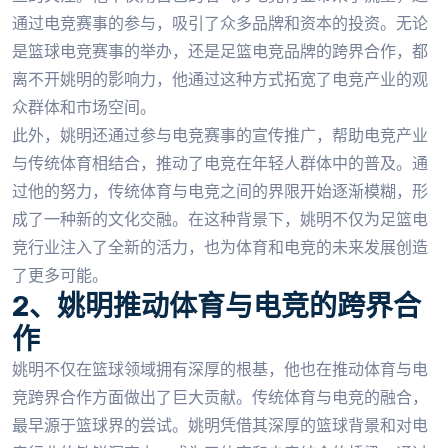
通过电竞赛事的参与，吸引了众多品牌和资本的投资。无论
是篮球电竞赛事的举办，还是足篮电竞品牌的跨界合作，都
离不开姚明的影响力，他通过这种方式拓宽了电竞产业的观
众群体和市场空间。
此外，姚明还通过参与电竞赛事的宣传推广，帮助电竞产业
与传统体育相结合，推动了电竞在年轻人群体中的普及。通
过他的努力，传统体育与电竞之间的界限开始逐渐模糊，形
成了一种新的文化交融。在这种背景下，姚明不仅为足篮电
竞行业注入了全新的活力，也为体育和电竞的未来发展创造
了更多可能。
2、姚明推动体育与电竞的跨界合
作
姚明不仅在篮球领域拥有深厚的根基，他也在推动体育与电
竞跨界合作方面做出了巨大贡献。传统体育与电竞的融合，
最早源于篮球界的尝试。姚明凭借其深厚的篮球背景和对电