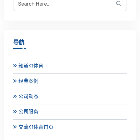
导航
知道K1体育
经典案例
公司动态
公司服务
交流K1体育首页