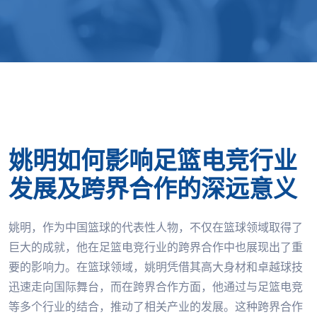
姚明如何影响足篮电竞行业
发展及跨界合作的深远意义
姚明，作为中国篮球的代表性人物，不仅在篮球领域取得了
巨大的成就，他在足篮电竞行业的跨界合作中也展现出了重
要的影响力。在篮球领域，姚明凭借其高大身材和卓越球技
迅速走向国际舞台，而在跨界合作方面，他通过与足篮电竞
等多个行业的结合，推动了相关产业的发展。这种跨界合作