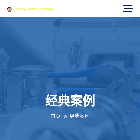
经典案例
首页
经典案例