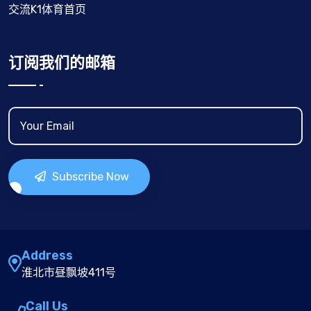
交流K1体育首页
订阅我们的邮箱
Subscribe Now
Address
淮北市昼飘坡411号
Call Us