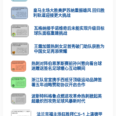
皇马主场大胜奥萨苏纳重振雄风 回归胜
利轨道迎接更大挑战
瓦格纳接手诺维奇后未能实现升级目标
球队面临重建挑战
王霜加盟热刺女足首秀破门助队获胜为
中国女足再添荣耀
热刺对阵伯恩茅斯赛前孙兴慜向看台球
迷赠送签名足球暖心互动瞬间
浙江队官宣携手西班牙顶级运动品牌签
署五年战略赞助协议开启合作
波斯特科格鲁点燃进攻革命热刺掀起英
超最炽烈攻势足球风暴新时代
法兰克福主场狂胜拜仁5-1 上演德甲