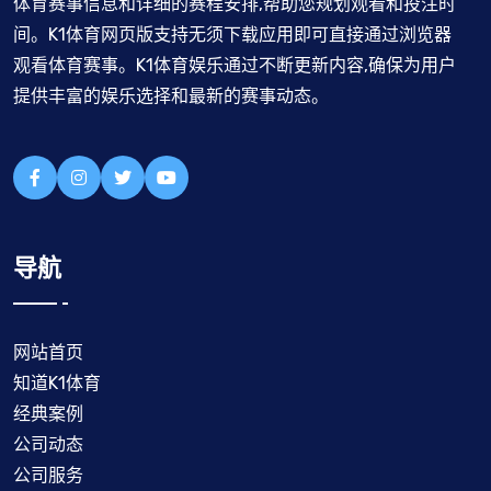
体育赛事信息和详细的赛程安排,帮助您规划观看和投注时
间。K1体育网页版支持无须下载应用即可直接通过浏览器
观看体育赛事。K1体育娱乐通过不断更新内容,确保为用户
提供丰富的娱乐选择和最新的赛事动态。
导航
网站首页
知道K1体育
经典案例
公司动态
公司服务