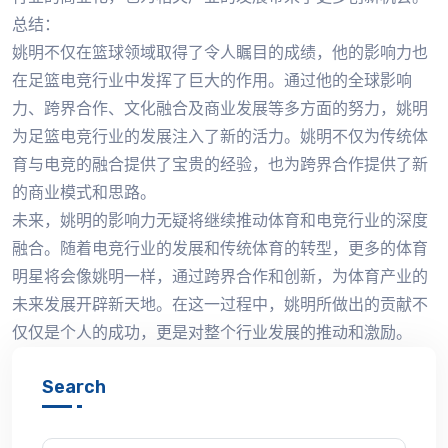
总结：
姚明不仅在篮球领域取得了令人瞩目的成绩，他的影响力也
在足篮电竞行业中发挥了巨大的作用。通过他的全球影响
力、跨界合作、文化融合及商业发展等多方面的努力，姚明
为足篮电竞行业的发展注入了新的活力。姚明不仅为传统体
育与电竞的融合提供了宝贵的经验，也为跨界合作提供了新
的商业模式和思路。
未来，姚明的影响力无疑将继续推动体育和电竞行业的深度
融合。随着电竞行业的发展和传统体育的转型，更多的体育
明星将会像姚明一样，通过跨界合作和创新，为体育产业的
未来发展开辟新天地。在这一过程中，姚明所做出的贡献不
仅仅是个人的成功，更是对整个行业发展的推动和激励。
Search