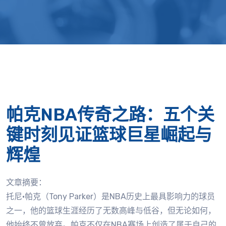
帕克NBA传奇之路：五个关
键时刻见证篮球巨星崛起与
辉煌
文章摘要：
托尼·帕克（Tony Parker）是NBA历史上最具影响力的球员
之一，他的篮球生涯经历了无数高峰与低谷，但无论如何，
他始终不曾放弃。帕克不仅在NBA赛场上创造了属于自己的