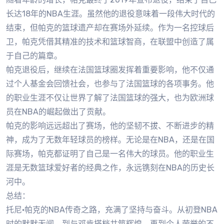
长达18年的NBA生涯。虽然他的退役意味着一段伟大时代的
结束，但帕克的篮球遗产却在赛场外延续。作为一名控球后
卫，帕克凭借其精准的技术和篮球智商，在联盟中创造了属
于自己的篇章。
帕克退役后，继续在法国篮球圈发挥着重要影响，他不仅通
过个人基金会回馈社会，也参与了法国篮球的各项事务。他
的职业生涯不仅让世界了解了法国篮球的强大，也为欧洲球
员在NBA的崛起做出了贡献。
帕克的影响远远超出了赛场，他的坚韧不拔、不断进步的精
神，成为了无数年轻球员的榜样。无论是在NBA，还是在国
际赛场，帕克都证明了自己是一名伟大的球员。他的职业生
涯是无数篮球爱好者的经典之作，永远镌刻在NBA的历史长
河中。
总结：
托尼·帕克的NBA传奇之路，充满了坚持与奋斗。从初登NBA
时的默默无闻，到与邓肯搭档共筑辉煌，再到个人荣誉的不