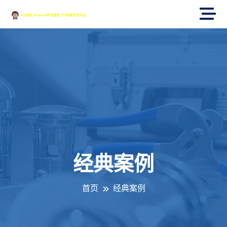
经典案例
首页
经典案例