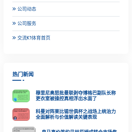
公司动态
公司服务
交流K1体育首页
热门新闻
穆里尼奥怒批曼联剥夺博格巴副队长称
更衣室被操控真相浮出水面了
科曼对阵莱比锡世俱杯之战场上统治力
全面解析与价值解读关键表现