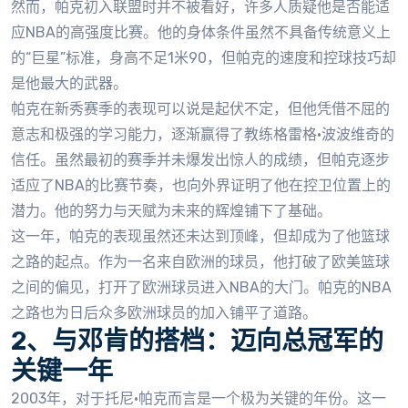
然而，帕克初入联盟时并不被看好，许多人质疑他是否能适
应NBA的高强度比赛。他的身体条件虽然不具备传统意义上
的“巨星”标准，身高不足1米90，但帕克的速度和控球技巧却
是他最大的武器。
帕克在新秀赛季的表现可以说是起伏不定，但他凭借不屈的
意志和极强的学习能力，逐渐赢得了教练格雷格·波波维奇的
信任。虽然最初的赛季并未爆发出惊人的成绩，但帕克逐步
适应了NBA的比赛节奏，也向外界证明了他在控卫位置上的
潜力。他的努力与天赋为未来的辉煌铺下了基础。
这一年，帕克的表现虽然还未达到顶峰，但却成为了他篮球
之路的起点。作为一名来自欧洲的球员，他打破了欧美篮球
之间的偏见，打开了欧洲球员进入NBA的大门。帕克的NBA
之路也为日后众多欧洲球员的加入铺平了道路。
2、与邓肯的搭档：迈向总冠军的
关键一年
2003年，对于托尼·帕克而言是一个极为关键的年份。这一