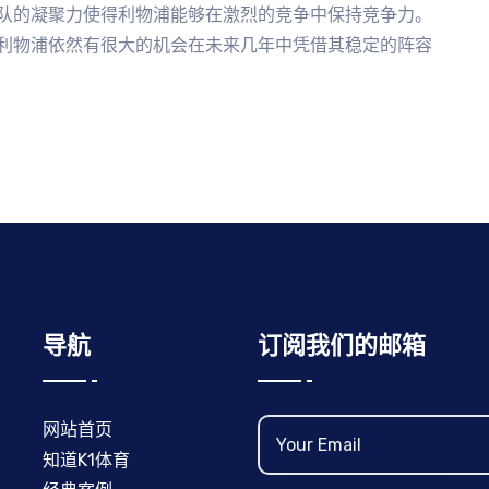
队的凝聚力使得利物浦能够在激烈的竞争中保持竞争力。
利物浦依然有很大的机会在未来几年中凭借其稳定的阵容
导航
订阅我们的邮箱
网站首页
知道K1体育