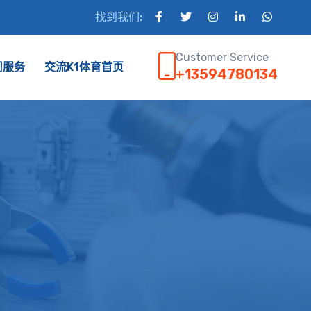
找到我们:
Customer Service
司服务
交流K1体育首页
+13594780134