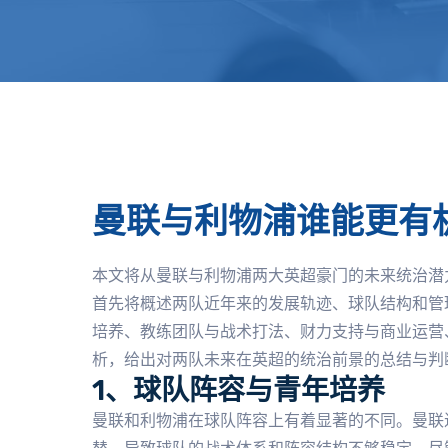
曼联与利物浦谁能更有
本文将从曼联与利物浦两大英超豪门的未来统治潜
首先将概述两队近年来的发展轨迹、球队结构和管
培养、教练团队与战术打法、财力支持与商业运营
析，给出对两队未来在英超的统治前景的总结与判
1、球队阵容与青年培养
曼联和利物浦在球队阵容上有着显著的不同。曼联