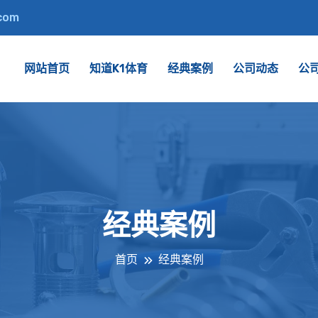
.com
网站首页
知道K1体育
经典案例
公司动态
公
经典案例
首页
经典案例