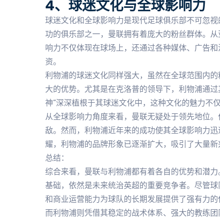
4、球迷文化与全球影响力
球迷文化和全球影响力是现代足球俱乐部不可忽视
功的俱乐部之一，曼联拥有着庞大的粉丝群体。从
响力不仅体现在球场上，还通过各种媒体、广告和
资。
利物浦的球迷文化同样强大，虽然在全球范围内的
大的优势。尤其是在克洛普的领导下，利物浦通过
神”深深植根于其球迷文化中，这种文化的魅力不
从全球影响力角度来看，曼联无疑处于领先地位。
敌。然而，利物浦近年来的成功使其全球影响力迅
耀，利物浦的品牌形象已逐渐扩大，吸引了大量新
总结：
综合来看，曼联与利物浦都有着各自的优势和潜力
基础，依然是未来统治英超的重要竞争者。尽管球
和商业运营能力为球队的长期发展提供了强有力的
而利物浦则凭借其稳定的战术体系、强大的教练团