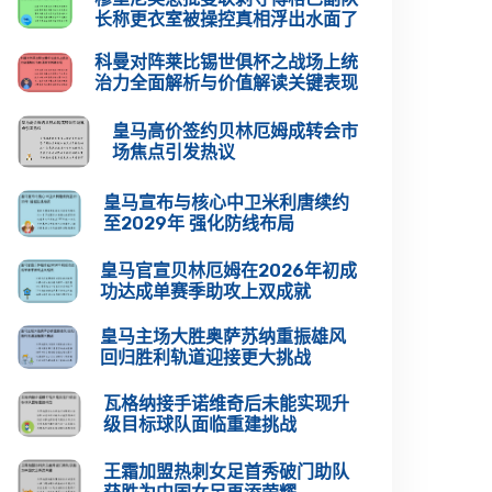
长称更衣室被操控真相浮出水面了
科曼对阵莱比锡世俱杯之战场上统
治力全面解析与价值解读关键表现
皇马高价签约贝林厄姆成转会市
场焦点引发热议
皇马宣布与核心中卫米利唐续约
至2029年 强化防线布局
皇马官宣贝林厄姆在2026年初成
功达成单赛季助攻上双成就
皇马主场大胜奥萨苏纳重振雄风
回归胜利轨道迎接更大挑战
瓦格纳接手诺维奇后未能实现升
级目标球队面临重建挑战
王霜加盟热刺女足首秀破门助队