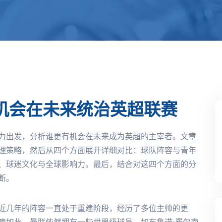
机会在未来统治英超联赛
力出发，分析谁更有机会在未来成为英超的主宰者。文章
理策略，然后从四个方面展开详细对比：球队阵容与青年
、球迷文化与全球影响力。最后，结合对这四个方面的分
断。
近几年的阵容一直处于重建阶段，经历了多位主帅的更