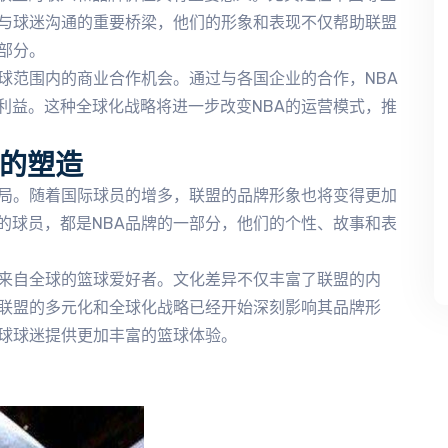
了与球迷沟通的重要桥梁，他们的形象和表现不仅帮助联盟
部分。
球范围内的商业合作机会。通过与各国企业的合作，NBA
利益。这种全球化战略将进一步改变NBA的运营模式，推
象的塑造
格局。随着国际球员的增多，联盟的品牌形象也将变得更加
的球员，都是NBA品牌的一部分，他们的个性、故事和表
了来自全球的篮球爱好者。文化差异不仅丰富了联盟的内
。联盟的多元化和全球化战略已经开始深刻影响其品牌形
全球球迷提供更加丰富的篮球体验。