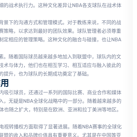
细的战术执行力。这种文化差异让NBA各支球队在战术体
背景下的沟通方式和管理模式。对于教练来说，不同的战
赛策略，以求达到最好的团队效果。球队管理者必须尊重
制定相应的管理策略。这种文化的融合与碰撞，也让NBA
素。随着国际球员越来越多地加入到联盟中，球队内的文
技术与体力，他们也在相互学习、相互适应与融入彼此的
的提升，也为球队的长期成功奠定了基础。
作用
围内吸引球员，还通过一系列的国际比赛、商业合作和媒体
入，无疑是NBA全球化战略中的一部分。随着越来越多的
群体也随之扩大，特别是在欧洲、亚洲和拉丁美洲等地区。
电视转播权方面取得了显著进展。随着NBA赛事的全球化
联盟的收入和品牌价值具有重要意义。尤其是在中国等亚