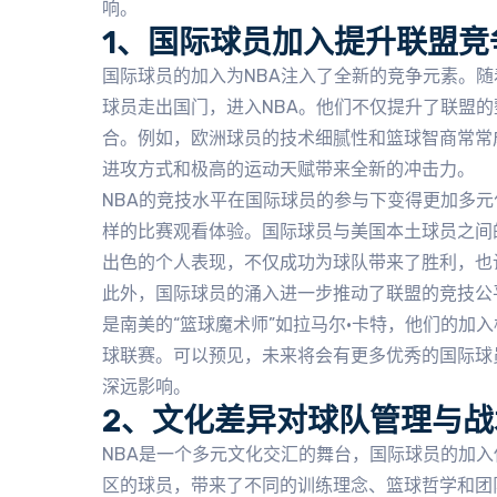
响。
1、国际球员加入提升联盟竞
国际球员的加入为NBA注入了全新的竞争元素。
球员走出国门，进入NBA。他们不仅提升了联盟
合。例如，欧洲球员的技术细腻性和篮球智商常常
进攻方式和极高的运动天赋带来全新的冲击力。
NBA的竞技水平在国际球员的参与下变得更加多
样的比赛观看体验。国际球员与美国本土球员之间
出色的个人表现，不仅成功为球队带来了胜利，也
此外，国际球员的涌入进一步推动了联盟的竞技公平
是南美的“篮球魔术师”如拉马尔·卡特，他们的加
球联赛。可以预见，未来将会有更多优秀的国际球
深远影响。
2、文化差异对球队管理与战
NBA是一个多元文化交汇的舞台，国际球员的加
区的球员，带来了不同的训练理念、篮球哲学和团