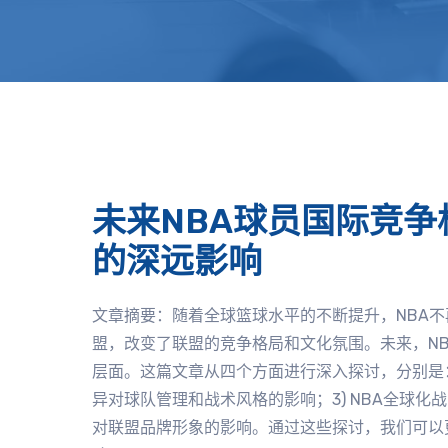
未来NBA球员国际竞
的深远影响
文章摘要：随着全球篮球水平的不断提升，NBA
盟，改变了联盟的竞争格局和文化氛围。未来，N
层面。这篇文章从四个方面进行深入探讨，分别是：1
异对球队管理和战术风格的影响；3) NBA全球化
对联盟品牌形象的影响。通过这些探讨，我们可以