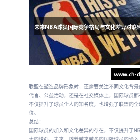
联盟在塑造品牌形象时，还需要关注不同文化背景
代言、公益活动，还是在社交媒体上，国际球员都
不仅提升了球员个人的知名度，也增强了联盟的全
位。
总结：
国际球员的加入和文化差异的存在，不仅提升了N
大的增强。未来，随着越来越多的国际球员的涌入