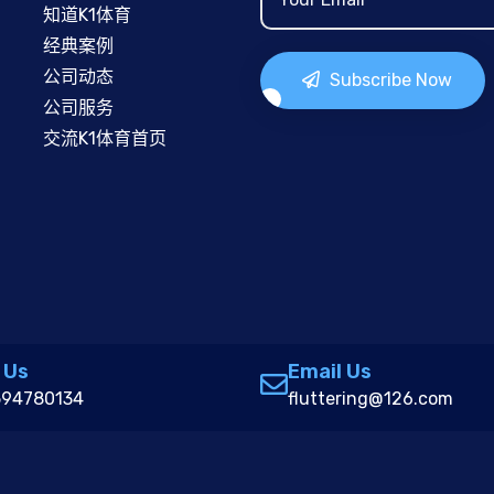
知道K1体育
经典案例
公司动态
Subscribe Now
公司服务
交流K1体育首页
 Us
Email Us
594780134
fluttering@126.com