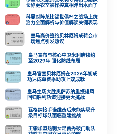
长称更衣室被操控真相浮出水面了
科曼对阵莱比锡世俱杯之战场上统
治力全面解析与价值解读关键表现
皇马高价签约贝林厄姆成转会市
场焦点引发热议
皇马宣布与核心中卫米利唐续约
至2029年 强化防线布局
皇马官宣贝林厄姆在2026年初成
功达成单赛季助攻上双成就
皇马主场大胜奥萨苏纳重振雄风
回归胜利轨道迎接更大挑战
瓦格纳接手诺维奇后未能实现升
级目标球队面临重建挑战
王霜加盟热刺女足首秀破门助队