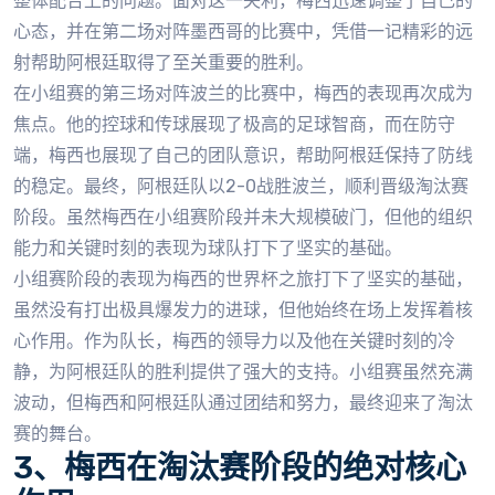
整体配合上的问题。面对这一失利，梅西迅速调整了自己的
心态，并在第二场对阵墨西哥的比赛中，凭借一记精彩的远
射帮助阿根廷取得了至关重要的胜利。
在小组赛的第三场对阵波兰的比赛中，梅西的表现再次成为
焦点。他的控球和传球展现了极高的足球智商，而在防守
端，梅西也展现了自己的团队意识，帮助阿根廷保持了防线
的稳定。最终，阿根廷队以2-0战胜波兰，顺利晋级淘汰赛
阶段。虽然梅西在小组赛阶段并未大规模破门，但他的组织
能力和关键时刻的表现为球队打下了坚实的基础。
小组赛阶段的表现为梅西的世界杯之旅打下了坚实的基础，
虽然没有打出极具爆发力的进球，但他始终在场上发挥着核
心作用。作为队长，梅西的领导力以及他在关键时刻的冷
静，为阿根廷队的胜利提供了强大的支持。小组赛虽然充满
波动，但梅西和阿根廷队通过团结和努力，最终迎来了淘汰
赛的舞台。
3、梅西在淘汰赛阶段的绝对核心