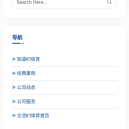
导航
知道K1体育
经典案例
公司动态
公司服务
交流K1体育首页