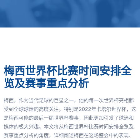
梅西世界杯比赛时间安排全
览及赛事重点分析
梅西，作为当代足球的巨星之一，他的每一次世界杯亮相都
受到全球球迷的高度关注。特别是2022年卡塔尔世界杯，这
是梅西可能的最后一届世界杯赛事，因此更加引发了球迷和
媒体的极大兴趣。本文将从梅西世界杯比赛时间安排全览及
赛事重点分析的角度，详细阐述梅西在这场盛会中的表现、