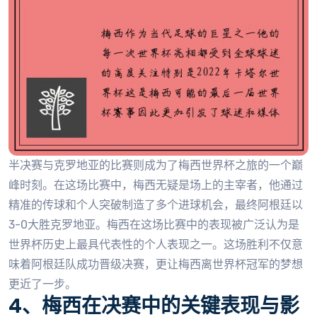
半决赛与克罗地亚的比赛则成为了梅西世界杯之旅的一个巅
峰时刻。在这场比赛中，梅西无疑是场上的主宰者，他通过
精准的传球和个人突破制造了多个进球机会，最终阿根廷以
3-0大胜克罗地亚。梅西在这场比赛中的表现被广泛认为是
世界杯历史上最具代表性的个人表现之一。这场胜利不仅意
味着阿根廷队成功晋级决赛，更让梅西离世界杯冠军的梦想
更近了一步。
4、梅西在决赛中的关键表现与影