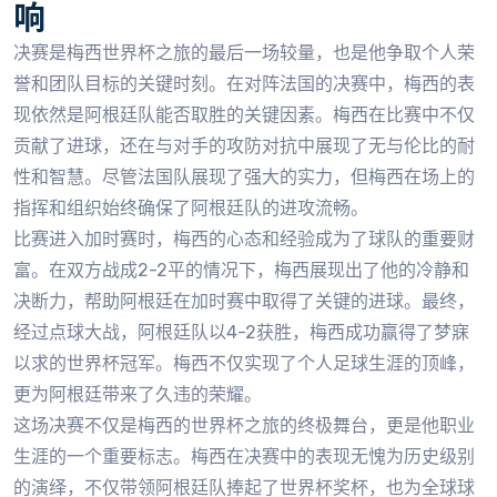
响
决赛是梅西世界杯之旅的最后一场较量，也是他争取个人荣
誉和团队目标的关键时刻。在对阵法国的决赛中，梅西的表
现依然是阿根廷队能否取胜的关键因素。梅西在比赛中不仅
贡献了进球，还在与对手的攻防对抗中展现了无与伦比的耐
性和智慧。尽管法国队展现了强大的实力，但梅西在场上的
指挥和组织始终确保了阿根廷队的进攻流畅。
比赛进入加时赛时，梅西的心态和经验成为了球队的重要财
富。在双方战成2-2平的情况下，梅西展现出了他的冷静和
决断力，帮助阿根廷在加时赛中取得了关键的进球。最终，
经过点球大战，阿根廷队以4-2获胜，梅西成功赢得了梦寐
以求的世界杯冠军。梅西不仅实现了个人足球生涯的顶峰，
更为阿根廷带来了久违的荣耀。
这场决赛不仅是梅西的世界杯之旅的终极舞台，更是他职业
生涯的一个重要标志。梅西在决赛中的表现无愧为历史级别
的演绎，不仅带领阿根廷队捧起了世界杯奖杯，也为全球球