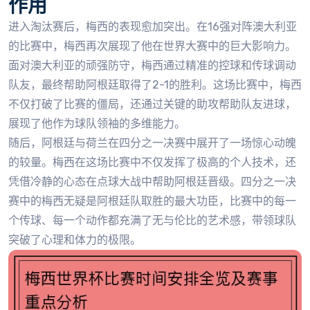
作用
进入淘汰赛后，梅西的表现愈加突出。在16强对阵澳大利亚
的比赛中，梅西再次展现了他在世界大赛中的巨大影响力。
面对澳大利亚的顽强防守，梅西通过精准的控球和传球调动
队友，最终帮助阿根廷取得了2-1的胜利。这场比赛中，梅西
不仅打破了比赛的僵局，还通过关键的助攻帮助队友进球，
展现了他作为球队领袖的多维能力。
随后，阿根廷与荷兰在四分之一决赛中展开了一场惊心动魄
的较量。梅西在这场比赛中不仅发挥了极高的个人技术，还
凭借冷静的心态在点球大战中帮助阿根廷晋级。四分之一决
赛中的梅西无疑是阿根廷队取胜的最大功臣，比赛中的每一
个传球、每一个动作都充满了无与伦比的艺术感，带领球队
突破了心理和体力的极限。