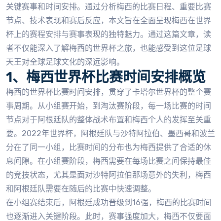
关键赛事和时间安排。通过分析梅西的比赛日程、重要比赛
节点、技术表现和赛后反应，本文旨在全面呈现梅西在世界
杯上的赛程安排与赛事表现的独特魅力。通过这篇文章，读
者不仅能深入了解梅西的世界杯之旅，也能感受到这位足球
天王对全球足球文化的深远影响。
1、梅西世界杯比赛时间安排概览
梅西的世界杯比赛时间安排，贯穿了卡塔尔世界杯的整个赛
事周期。从小组赛开始，到淘汰赛阶段，每一场比赛的时间
节点对于阿根廷队的整体战术布置和梅西个人的发挥至关重
要。2022年世界杯，阿根廷队与沙特阿拉伯、墨西哥和波兰
分在了同一小组，比赛时间的分布也为梅西提供了合适的休
息间隙。在小组赛阶段，梅西需要在每场比赛之间保持最佳
的竞技状态，尤其是面对沙特阿拉伯那场意外的失利，梅西
和阿根廷队需要在随后的比赛中快速调整。
在小组赛结束后，阿根廷成功晋级到16强，梅西的比赛时间
也逐渐进入关键阶段。此时，赛事强度加大，梅西不仅要面