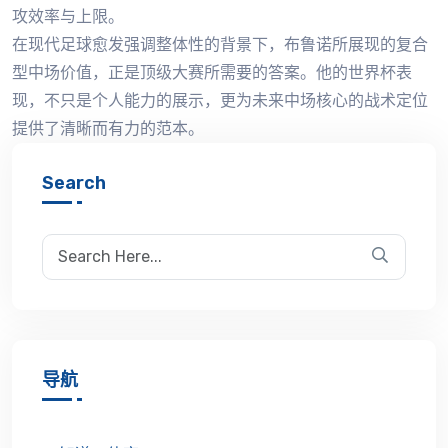
攻效率与上限。
在现代足球愈发强调整体性的背景下，布鲁诺所展现的复合
型中场价值，正是顶级大赛所需要的答案。他的世界杯表
现，不只是个人能力的展示，更为未来中场核心的战术定位
提供了清晰而有力的范本。
Search
导航