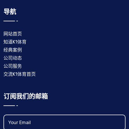
导航
网站首页
知道K1体育
经典案例
公司动态
公司服务
交流K1体育首页
订阅我们的邮箱