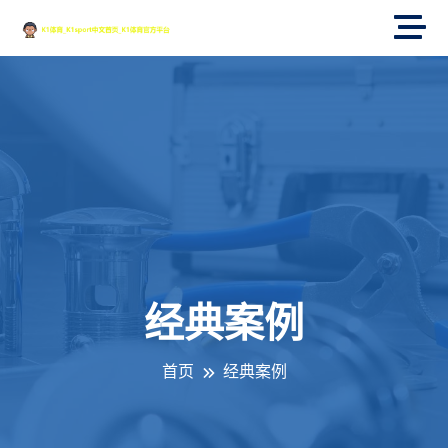
经典案例
首页
经典案例