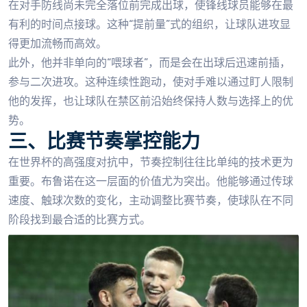
在对手防线尚未完全落位前完成出球，使锋线球员能够在最
有利的时间点接球。这种“提前量”式的组织，让球队进攻显
得更加流畅而高效。
此外，他并非单向的“喂球者”，而是会在出球后迅速前插，
参与二次进攻。这种连续性跑动，使对手难以通过盯人限制
他的发挥，也让球队在禁区前沿始终保持人数与选择上的优
势。
三、比赛节奏掌控能力
在世界杯的高强度对抗中，节奏控制往往比单纯的技术更为
重要。布鲁诺在这一层面的价值尤为突出。他能够通过传球
速度、触球次数的变化，主动调整比赛节奏，使球队在不同
阶段找到最合适的比赛方式。