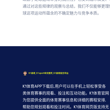
通过对这些规律的观察与总结，我们不仅能够更理
球这项运动所蕴含的不确定魅力与竞争本质。
K1体育APP下载后,用户可以在手机上轻松享受各
类体育赛事的观看、投注和互动功能。K1体育官网
为您提供全面的体育赛事信息和详细的赛程安排,
帮助您规划观看和投注时间。K1体育网页版支持无