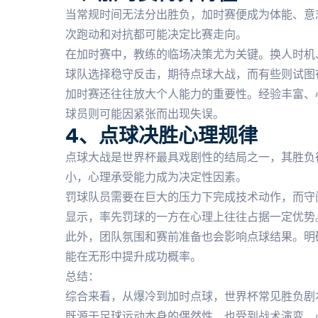
当常规时间无法分出胜负，加时赛便成为体能、意
次跑动和对抗都可能决定比赛走向。
在加时赛中，教练的临场决策尤为关键。换人时机
球队选择稳守反击，期待点球大战，而有些则试图
加时赛还往往放大个人能力的重要性。经验丰富、
球员则可能因紧张而出现失误。
4、点球决胜心理规律
点球大战是世界杯最具戏剧性的结局之一，其胜负
小，心理承受能力成为决定性因素。
罚球队员需要在巨大的压力下完成技术动作，而守
显示，率先罚球的一方在心理上往往占据一定优势
此外，团队氛围和赛前准备也会影响点球结果。明
能在无形中提升成功概率。
总结：
综合来看，从爆冷到加时点球，世界杯常见胜负剧
既源于足球运动本身的偶然性，也受到战术演变、