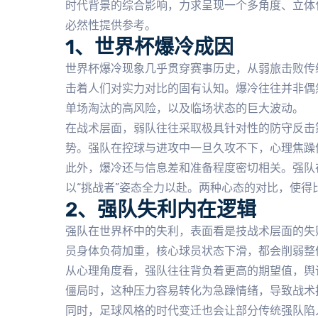
时代背景的综合影响，力求呈现一个多角度、立体
必然性提供参考。
1、世界杯爆冷成因
世界杯爆冷现象几乎贯穿赛事历史，从弱旅击败传
击着人们对实力对比的固有认知。爆冷往往并非偶
单场淘汰的高风险，以及临场状态的巨大波动。
在战术层面，弱队往往采取极具针对性的防守反击
势。强队在控球与进攻中一旦久攻不下，心理焦躁
此外，爆冷还与信息差和准备程度密切相关。强队
以“挑战者”姿态全力以赴。两种心态的对比，使得
2、强队失利内在逻辑
强队在世界杯中的失利，表面看是技战术层面的失
员身体负荷加重，核心球员状态下滑，都会削弱整
从心理角度看，强队往往背负着更高的期望值，舆
僵局时，这种压力容易转化为急躁情绪，导致战术
同时，足球风格的时代变迁也会让部分传统强队陷