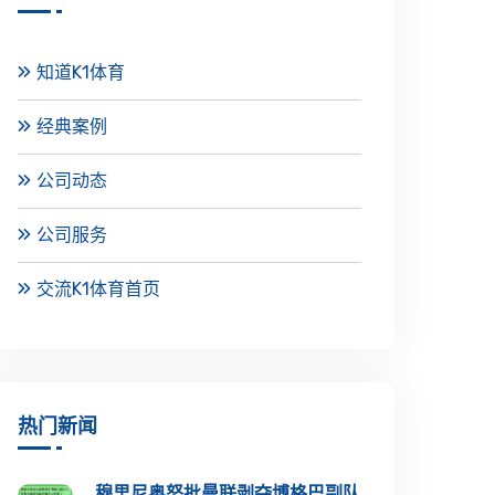
知道K1体育
经典案例
公司动态
公司服务
交流K1体育首页
热门新闻
穆里尼奥怒批曼联剥夺博格巴副队