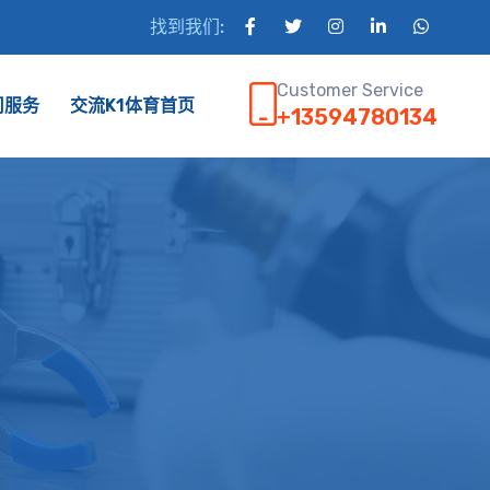
找到我们:
Customer Service
司服务
交流K1体育首页
+13594780134