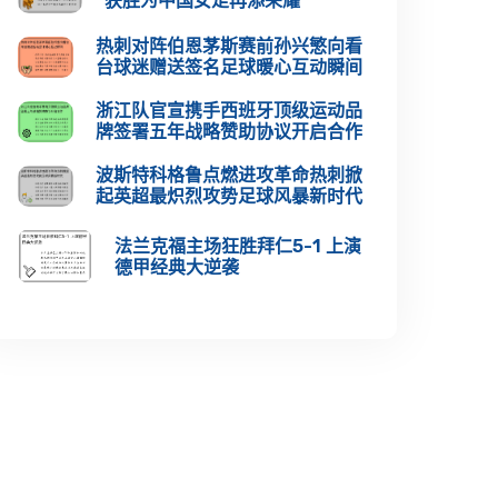
获胜为中国女足再添荣耀
热刺对阵伯恩茅斯赛前孙兴慜向看
台球迷赠送签名足球暖心互动瞬间
浙江队官宣携手西班牙顶级运动品
牌签署五年战略赞助协议开启合作
波斯特科格鲁点燃进攻革命热刺掀
起英超最炽烈攻势足球风暴新时代
法兰克福主场狂胜拜仁5-1 上演
德甲经典大逆袭