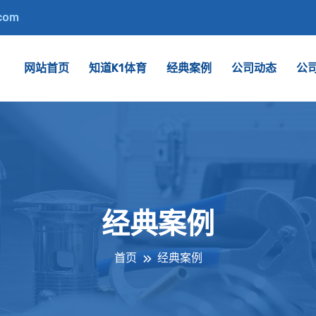
.com
网站首页
知道K1体育
经典案例
公司动态
公
经典案例
首页
经典案例