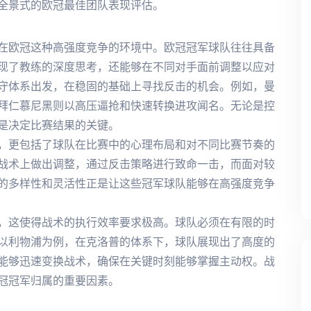
全景式的欧冠最佳团队表现评估。
在欧冠这种高强度竞争的环境中。欧冠冠军球队往往具备
现了教练的深度思考，还能够在不同对手面前调整以应对
守体系出发，在稳固的基础上寻找反击的机会。例如，曼
拜仁慕尼黑则以高压逼抢和快速转换进攻闻名。无论是控
是决定比赛结果的关键。
，更包括了球队在比赛中的心理布局和对不同比赛节奏的
战术上做出调整，通过反击策略进行致命一击，而面对较
的多样性和灵活性正是让这些冠军球队能够在高强度竞争
，这使得战术的执行效率要求极高。球队必须在有限的时
以利物浦为例，在克洛普的体系下，球队展现出了高度的
能够迅速变换战术，确保在关键时刻能够掌握主动权。战
冠冠军归属的重要因素。