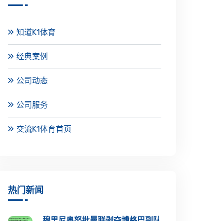
知道K1体育
经典案例
公司动态
公司服务
交流K1体育首页
热门新闻
穆里尼奥怒批曼联剥夺博格巴副队