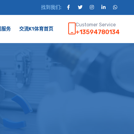
找到我们:
Customer Service
司服务
交流K1体育首页
+13594780134