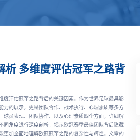
解析 多维度评估冠军之路背
维度评估冠军之路背后的关键因素。作为世界足球最具影
能力的展示，更是团队合作、战术执行、心理素质等多方
、球员表现、团队协作、以及心理素质四个方面，详细解
不同角度进行深度剖析，揭示欧冠赛季最佳团队背后隐藏
能更加全面地理解欧冠冠军之路的复杂性与辉煌。文章的