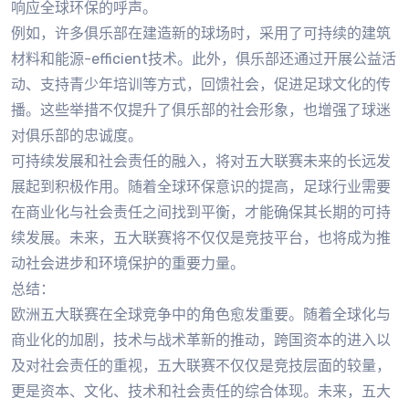
响应全球环保的呼声。
例如，许多俱乐部在建造新的球场时，采用了可持续的建筑
材料和能源-efficient技术。此外，俱乐部还通过开展公益活
动、支持青少年培训等方式，回馈社会，促进足球文化的传
播。这些举措不仅提升了俱乐部的社会形象，也增强了球迷
对俱乐部的忠诚度。
可持续发展和社会责任的融入，将对五大联赛未来的长远发
展起到积极作用。随着全球环保意识的提高，足球行业需要
在商业化与社会责任之间找到平衡，才能确保其长期的可持
续发展。未来，五大联赛将不仅仅是竞技平台，也将成为推
动社会进步和环境保护的重要力量。
总结：
欧洲五大联赛在全球竞争中的角色愈发重要。随着全球化与
商业化的加剧，技术与战术革新的推动，跨国资本的进入以
及对社会责任的重视，五大联赛不仅仅是竞技层面的较量，
更是资本、文化、技术和社会责任的综合体现。未来，五大