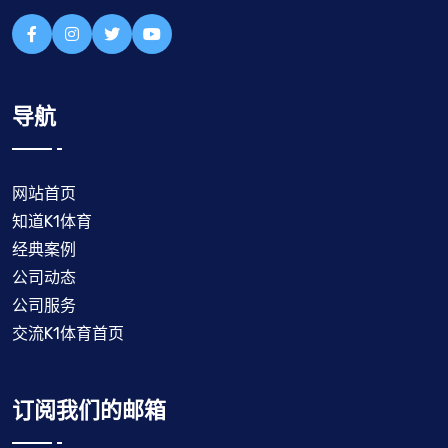
导航
网站首页
知道K1体育
经典案例
公司动态
公司服务
交流K1体育首页
订阅我们的邮箱