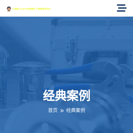
经典案例
首页
经典案例