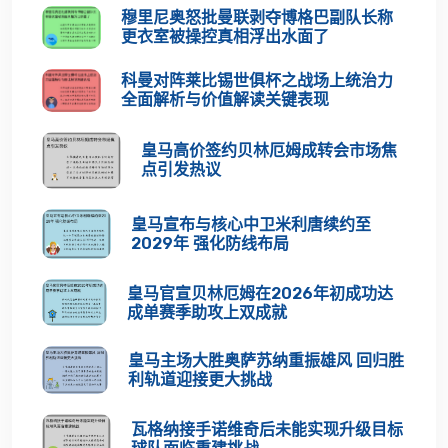
穆里尼奥怒批曼联剥夺博格巴副队长称
更衣室被操控真相浮出水面了
科曼对阵莱比锡世俱杯之战场上统治力
全面解析与价值解读关键表现
皇马高价签约贝林厄姆成转会市场焦
点引发热议
皇马宣布与核心中卫米利唐续约至
2029年 强化防线布局
皇马官宣贝林厄姆在2026年初成功达
成单赛季助攻上双成就
皇马主场大胜奥萨苏纳重振雄风 回归胜
利轨道迎接更大挑战
瓦格纳接手诺维奇后未能实现升级目标