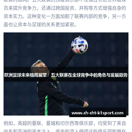
员来提升竞争力，还通过跨国投资、并购等方式增强自身的
资本实力。这种变化一方面加剧了联赛内部的竞争，另一方
面也让资本与足球的关系更加紧密。
例如，英超的曼联、曼城和切尔西等俱乐部，均受到了来自
中东和亚洲的资本注入。资金的流入使得这些俱乐部能够在