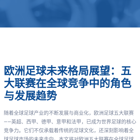
欧洲足球未来格局展望：五
大联赛在全球竞争中的角色
与发展趋势
随着全球足球产业的不断发展与商业化，欧洲足球五大联赛
——英超、西甲、德甲、意甲和法甲，已成为世界足球的核心
竞争力。它们不仅承载着传统的足球文化，还深刻影响着全
球足球市场的未来走向。本文将对欧洲五大联赛在全球足球