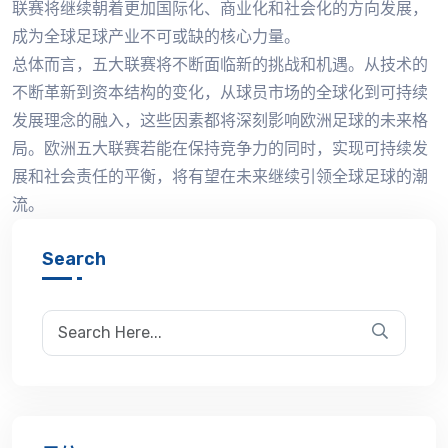
联赛将继续朝着更加国际化、商业化和社会化的方向发展，
成为全球足球产业不可或缺的核心力量。
总体而言，五大联赛将不断面临新的挑战和机遇。从技术的
不断革新到资本结构的变化，从球员市场的全球化到可持续
发展理念的融入，这些因素都将深刻影响欧洲足球的未来格
局。欧洲五大联赛若能在保持竞争力的同时，实现可持续发
展和社会责任的平衡，将有望在未来继续引领全球足球的潮
流。
Search