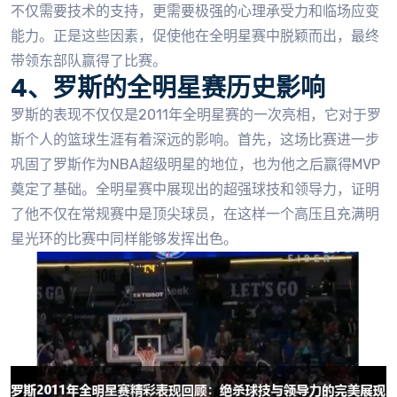
不仅需要技术的支持，更需要极强的心理承受力和临场应变
能力。正是这些因素，促使他在全明星赛中脱颖而出，最终
带领东部队赢得了比赛。
4、罗斯的全明星赛历史影响
罗斯的表现不仅仅是2011年全明星赛的一次亮相，它对于罗
斯个人的篮球生涯有着深远的影响。首先，这场比赛进一步
巩固了罗斯作为NBA超级明星的地位，也为他之后赢得MVP
奠定了基础。全明星赛中展现出的超强球技和领导力，证明
了他不仅在常规赛中是顶尖球员，在这样一个高压且充满明
星光环的比赛中同样能够发挥出色。