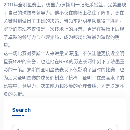
2011年全明星赛上，德里克·罗斯用一记绝杀投篮，完美展现
了自己的球技与领导力。他不仅在赛场上稳住了阵脚，更在
关键时刻做出了正确的决策，带领东部明星队赢得了胜利。
罗斯的表现不仅仅是一次技术上的展示，更是在赛场上展现
了卓越的领导力与心理素质，成为那场比赛最为璀璨的明
星。
这一场比赛对罗斯个人来说意义深远，不仅让他更接近全明
星赛MVP的荣誉，也让他在NBA的历史长河中刻下了浓墨重
彩的一笔。罗斯的全明星赛表现不仅影响了当时的比赛，也
为后来全明星赛的球员们树立了榜样，证明了在最高水平的
比赛中，领导力、决策能力和冷静的心理素质，才是决定胜
负的关键。
Search