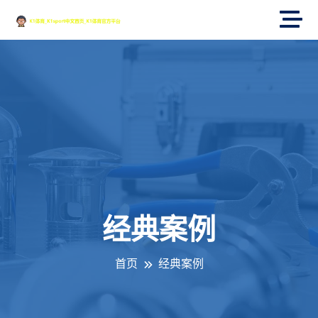
经典案例
首页
经典案例