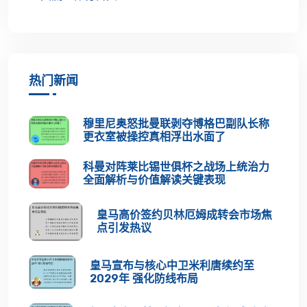
热门新闻
穆里尼奥怒批曼联剥夺博格巴副队长称
更衣室被操控真相浮出水面了
科曼对阵莱比锡世俱杯之战场上统治力
全面解析与价值解读关键表现
皇马高价签约贝林厄姆成转会市场焦
点引发热议
皇马宣布与核心中卫米利唐续约至
2029年 强化防线布局