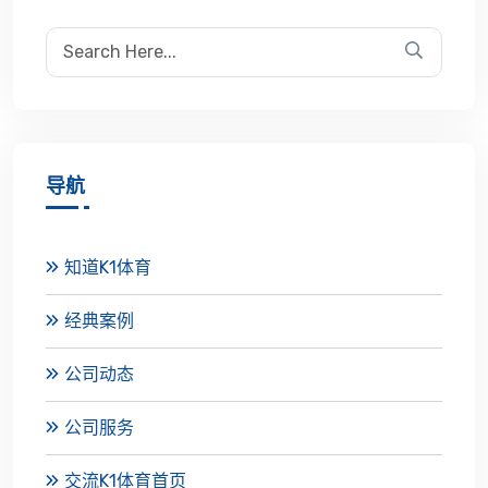
导航
知道K1体育
经典案例
公司动态
公司服务
交流K1体育首页