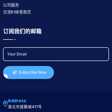
公司服务
交流K1体育首页
订阅我们的邮箱
Subscribe Now
Address
淮北市昼飘坡411号