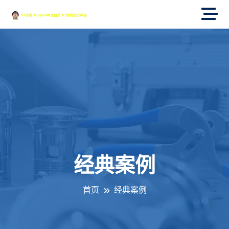
经典案例
首页
经典案例