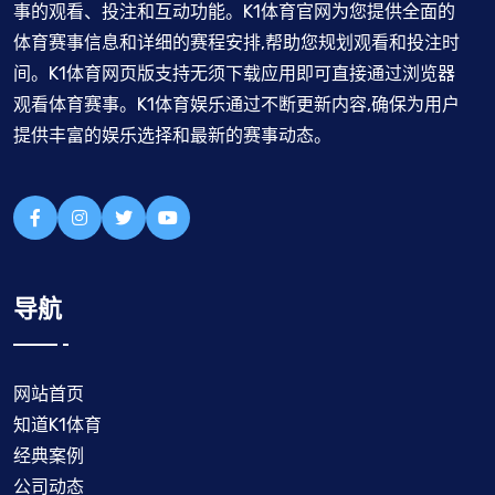
事的观看、投注和互动功能。K1体育官网为您提供全面的
体育赛事信息和详细的赛程安排,帮助您规划观看和投注时
间。K1体育网页版支持无须下载应用即可直接通过浏览器
观看体育赛事。K1体育娱乐通过不断更新内容,确保为用户
提供丰富的娱乐选择和最新的赛事动态。
导航
网站首页
知道K1体育
经典案例
公司动态