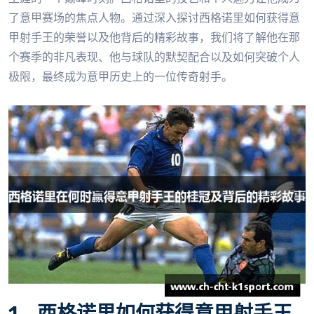
了意甲赛场的焦点人物。通过深入探讨西格诺里如何获得意
甲射手王的荣誉以及他背后的精彩故事，我们将了解他在那
个赛季的非凡表现、他与球队的默契配合以及如何突破个人
极限，最终成为意甲历史上的一位传奇射手。
1、西格诺里如何获得意甲射手王