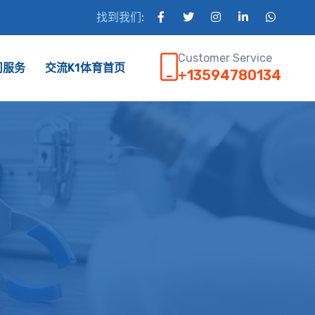
找到我们:
Customer Service
司服务
交流K1体育首页
+13594780134