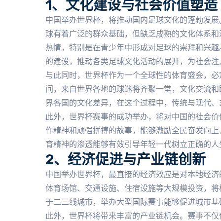
1、文化建设与社会价值塑造
中国举办世界杯，将推动国内足球文化的蓬勃发展
球有着广泛的群众基础，但缺乏成熟的文化体系和
热情，特别是在青少年中形成对足球的崇拜和兴趣
的建设，推动各类足球文化活动的展开，为社会注
与此同时，世界杯作为一个全球性的体育盛会，必
间，来自世界各地的球迷将齐聚一堂，文化交流和
界各国的文化差异，在这个过程中，传统与现代、
此外，世界杯赛事的成功举办，将对中国的社会价
作精神和顽强拼搏的故事，能够激励全民奋发向上
育精神的渗透能够有效引导年轻一代树立正确的人
2、经济促进与产业链创新
中国举办世界杯，最直接的经济效应是对本地经济
体育场馆、交通设施、住宿设施等大规模投资，将
于二三线城市，举办大型国际赛事能够促进城市基
此外，世界杯将带来丰富的产业链机会。赛事不仅