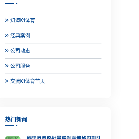
知道K1体育
经典案例
公司动态
公司服务
交流K1体育首页
热门新闻
穆里尼奥怒批曼联剥夺博格巴副队