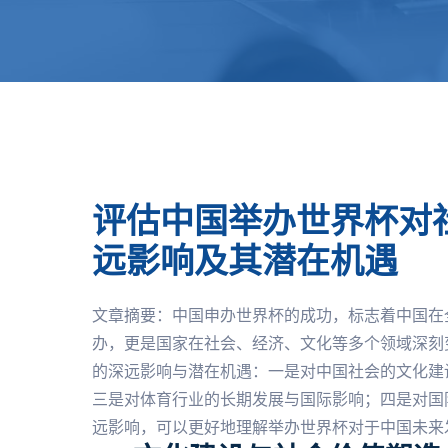
评估中国举办世界杯对
远影响及其潜在机遇
文章摘要：中国申办世界杯的成功，标志着中国在
办，更是国家在社会、经济、文化等多个领域深刻
的深远影响与潜在机遇：一是对中国社会的文化建
三是对体育行业的长期发展与国际影响；四是对国
远影响，可以更好地理解举办世界杯对于中国未来