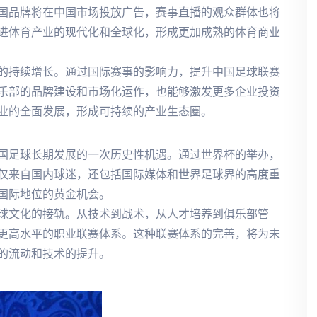
国品牌将在中国市场投放广告，赛事直播的观众群体也将
进体育产业的现代化和全球化，形成更加成熟的体育商业
的持续增长。通过国际赛事的影响力，提升中国足球联赛
乐部的品牌建设和市场化运作，也能够激发更多企业投资
业的全面发展，形成可持续的产业生态圈。
国足球长期发展的一次历史性机遇。通过世界杯的举办，
仅来自国内球迷，还包括国际媒体和世界足球界的高度重
国际地位的黄金机会。
球文化的接轨。从技术到战术，从人才培养到俱乐部管
更高水平的职业联赛体系。这种联赛体系的完善，将为未
的流动和技术的提升。