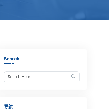
Search
导航