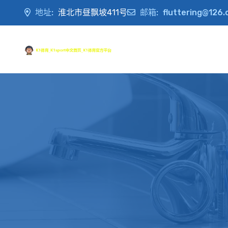
地址:
淮北市昼飘坡411号
邮箱:
fluttering@126