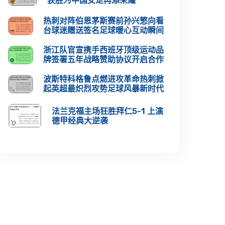
获胜为中国女足再添荣耀
热刺对阵伯恩茅斯赛前孙兴慜向看
台球迷赠送签名足球暖心互动瞬间
浙江队官宣携手西班牙顶级运动品
牌签署五年战略赞助协议开启合作
波斯特科格鲁点燃进攻革命热刺掀
起英超最炽烈攻势足球风暴新时代
法兰克福主场狂胜拜仁5-1 上演
德甲经典大逆袭