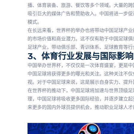
播、体育装备、旅游、餐饮等多个领域。大量的跨
吸引巨大的媒体广告和赞助收入。中国将进一步促
模式。
在长远来看，世界杯的举办也将带动中国足球产业
的市场价值和商业潜力。这不仅有助于中国足球俱
足球产业，带动俱乐部、青训体系、足球教育等行
3、体育行业发展与国际影响
中国举办世界杯，不仅仅是一次体育盛宴，更是中
中国足球将获得更多的曝光和关注。这种关注不仅
视。对于中国足球来说，这是展示自身实力、提升
在世界杯的推动下，中国足球将加速与世界顶级足
理，中国足球将吸收更多国际经验，并逐步建立起
来更多的国内外球员提供机会，推动职业足球人才