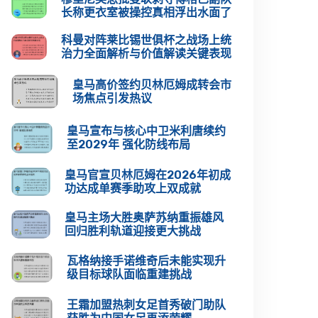
长称更衣室被操控真相浮出水面了
科曼对阵莱比锡世俱杯之战场上统
治力全面解析与价值解读关键表现
皇马高价签约贝林厄姆成转会市
场焦点引发热议
皇马宣布与核心中卫米利唐续约
至2029年 强化防线布局
皇马官宣贝林厄姆在2026年初成
功达成单赛季助攻上双成就
皇马主场大胜奥萨苏纳重振雄风
回归胜利轨道迎接更大挑战
瓦格纳接手诺维奇后未能实现升
级目标球队面临重建挑战
王霜加盟热刺女足首秀破门助队