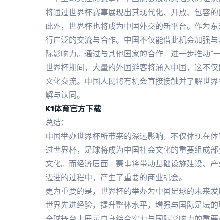
将通过世界杯赛事展现出其现代化、开放、包容的
此外，世界杯也将成为中国外交的新平台。作为东
行广泛的交流与合作。中国不仅能借此机会加强与
际影响力。通过与其他国家的合作，进一步推动“
世界杯期间，大量的外国游客将涌入中国，这不仅
文化交流。中国人民将有机会直接接触并了解世界
解与认同。
K1体育官方下载
总结：
中国举办世界杯所带来的深远影响，不仅体现在体
过世界杯，足球将成为中国社会文化的重要组成部
文化。而经济层面，赛事将带动基础设施建设、产
迈进的过程中，产生了重要的商业机会。
更为重要的是，世界杯的举办为中国足球的未来发
世界先进经验，提升整体水平，增强与国际足坛的
全球舞台上展示自身综合实力与国际影响力的重要