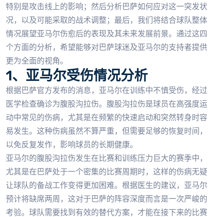
特别是攻击线上的影响；然后分析巴萨如何应对这一突发状
况，以及可能采取的战术调整；最后，我们将结合球队整体
情况展望亚马尔伤愈后的表现及其未来发展前景。通过这四
个方面的分析，希望能够对巴萨球迷及亚马尔的支持者提供
更为全面的视角。
1、亚马尔受伤情况分析
根据巴萨官方发布的消息，亚马尔在训练中不慎受伤，经过
医学检查确诊为腹股沟拉伤。腹股沟拉伤是球员在高强度运
动中常见的伤病，尤其是在频繁的快速启动和突然转身时容
易发生。这种伤病虽然不算严重，但需要足够的恢复时间，
以免反复发作，影响球员的长期健康。
亚马尔的腹股沟拉伤发生在比赛和训练压力巨大的赛季中，
尤其是在巴萨处于一个密集的比赛周期时，这样的伤病无疑
让球队的备战工作变得更加困难。根据医生的建议，亚马尔
预计将缺席两周，这对于巴萨的阵容深度而言是一次严峻的
考验。球队需要找到有效的替代方案，才能在接下来的比赛