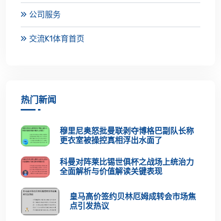
公司服务
交流K1体育首页
热门新闻
穆里尼奥怒批曼联剥夺博格巴副队长称
更衣室被操控真相浮出水面了
科曼对阵莱比锡世俱杯之战场上统治力
全面解析与价值解读关键表现
皇马高价签约贝林厄姆成转会市场焦
点引发热议