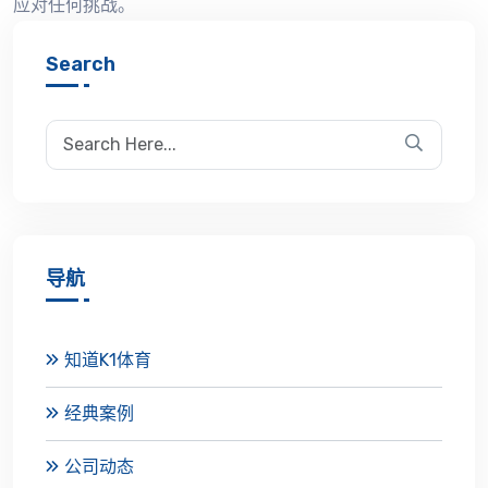
应对任何挑战。
Search
导航
知道K1体育
经典案例
公司动态