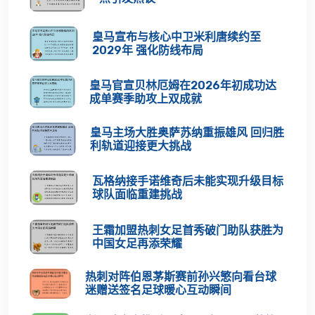
皇马宣布与核心中卫米利唐续约至
2029年 强化防线布局
皇马官宣贝林厄姆在2026年初成功达
成单赛季助攻上双成就
皇马主场大胜奥萨苏纳重振雄风 回归胜
利轨道迎接更大挑战
瓦格纳接手诺维奇后未能实现升级目标
球队面临重建挑战
王霜加盟热刺女足首秀破门助队获胜为
中国女足再添荣耀
热刺对阵伯恩茅斯赛前孙兴慜向看台球
迷赠送签名足球暖心互动瞬间