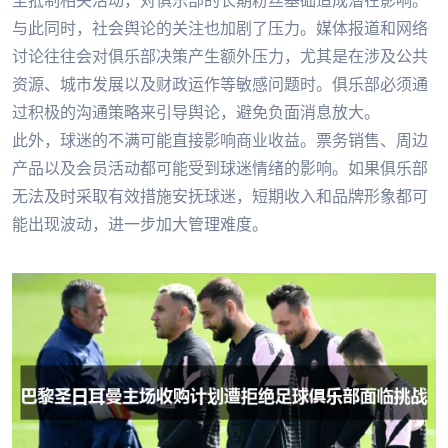
至抵制相关活动，对俱乐部的长期粉丝基础造成潜在影响。
与此同时，社会舆论的关注也加剧了压力。媒体报道和网络
讨论往往会对俱乐部决策产生额外压力，尤其是在涉及公共
资源、城市发展以及财政运作等敏感问题时。俱乐部必须通
过积极的沟通策略来引导舆论，避免负面消息放大。
此外，球迷的不满可能直接影响商业收益。票务销售、周边
产品以及会员活动都可能受到球迷情绪的影响。如果俱乐部
无法及时采取有效措施安抚球迷，短期收入和品牌形象都可
能出现波动，进一步加大管理难度。