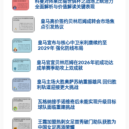
科曼对阵莱比锡世俱杯之战场上统治力
全面解析与价值解读关键表现
皇马高价签约贝林厄姆成转会市场焦
点引发热议
皇马宣布与核心中卫米利唐续约至
2029年 强化防线布局
皇马官宣贝林厄姆在2026年初成功达
成单赛季助攻上双成就
皇马主场大胜奥萨苏纳重振雄风 回归胜
利轨道迎接更大挑战
瓦格纳接手诺维奇后未能实现升级目标
球队面临重建挑战
王霜加盟热刺女足首秀破门助队获胜为
中国女足再添荣耀