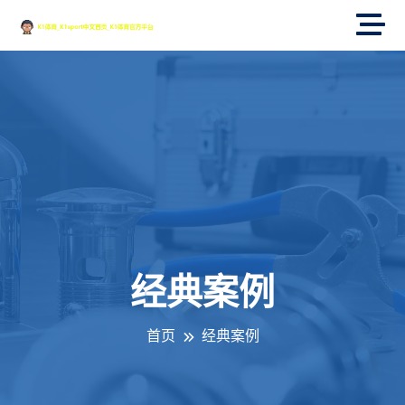
经典案例
首页
经典案例