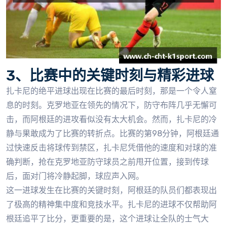
3、比赛中的关键时刻与精彩进球
扎卡尼的绝平进球出现在比赛的最后时刻，那是一个令人窒
息的时刻。克罗地亚在领先的情况下，防守布阵几乎无懈可
击，而阿根廷的进攻看似没有太大机会。然而，扎卡尼的冷
静与果敢成为了比赛的转折点。比赛的第98分钟，阿根廷通
过快速反击将球传到禁区，扎卡尼凭借他的速度和对球的准
确判断，抢在克罗地亚防守球员之前甩开位置，接到传球
后，面对门将冷静起脚，球应声入网。
这一进球发生在比赛的关键时刻，阿根廷的队员们都表现出
了极高的精神集中度和竞技水平。扎卡尼的进球不仅帮助阿
根廷追平了比分，更重要的是，这个进球让全队的士气大