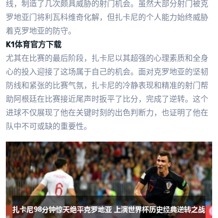
线，制造了几次颇具威胁的射门机会。虽然大部分射门被克
罗地亚门将利瓦科维奇化解，但扎卡尼的个人能力始终威胁
着克罗地亚的防守。
K1体育官方下载
尤其在比赛的最后阶段，扎卡尼以其超强的心理素质和全身
心的投入迎接了这场属于自己的机会。面对克罗地亚的坚韧
防线和紧张的比赛气氛，扎卡尼的冷静表现和精准的射门帮
助阿根廷在比赛接近尾声时扳平了比分，完成了逆转。这个
进球不仅展现了他在关键时刻的出色判断力，也证明了他在
队中不可或缺的重要性。