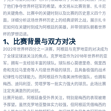
了他们争夺世界杯冠军的希望。本文将从比赛背景、扎卡尼
的关键角色、比赛中的关键时刻以及比赛的历史意义四个方
面，详细分析这场世界杯历史上的经典逆转之战，展示扎卡
尼如何在关键时刻成为阿根廷的英雄，并带领球队朝着世界
杯的梦想迈进。
1、比赛背景与双方对决
2022年世界杯四分之一决赛，阿根廷与克罗地亚的对决成为
了全球足球迷关注的焦点。克罗地亚作为2018年世界杯的亚
军，拥有一支经验丰富的球队。球队核心莫德里奇、佩里西
奇和克拉马里奇等人均是世界级的球员，且具备极强的战术
纪律性与控球能力。而阿根廷作为南美洲传统强队，也拥有
梅西、迪玛利亚、劳塔罗等一批实力强大的球员。此场比赛
注定充满激烈的对抗。
比赛开始前，阿根廷备受外界关注，特别是梅西的表现被寄
予厚望。虽然克罗地亚整体实力较强，但阿根廷凭借梅西的