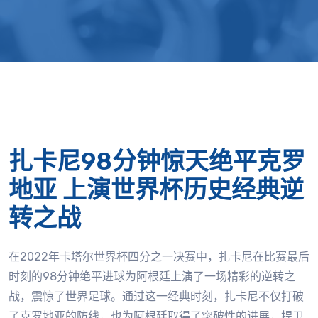
扎卡尼98分钟惊天绝平克罗
地亚 上演世界杯历史经典逆
转之战
在2022年卡塔尔世界杯四分之一决赛中，扎卡尼在比赛最后
时刻的98分钟绝平进球为阿根廷上演了一场精彩的逆转之
战，震惊了世界足球。通过这一经典时刻，扎卡尼不仅打破
了克罗地亚的防线，也为阿根廷取得了突破性的进展，捍卫