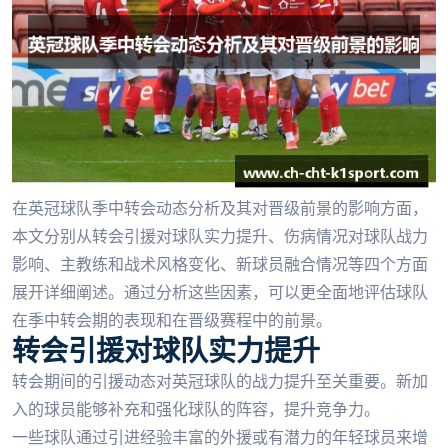
在英冠球队季中转会动态分析及其对晋级前景的影响方面，
本文分别从转会引援对球队实力提升、伤病情况对球队战力
影响、主教练和战术风格变化、新球员融合情况等四个方面
展开详细阐述。通过分析这些因素，可以更全面地评估球队
在季中转会期的表现和在晋级赛程中的前景。
转会引援对球队实力提升
转会期间的引援动态对英冠球队的战力提升至关重要。新加
入的球员能够补充和强化球队的阵容，提升竞争力。
一些球队通过引进经验丰富的外援或有潜力的年轻球员来增