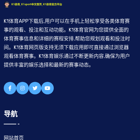
K1体育APP下载后,用户可以在手机上轻松享受各类体育赛
事的观看、投注和互动功能。K1体育官网为您提供全面的
体育赛事信息和详细的赛程安排,帮助您规划观看和投注时
间。K1体育网页版支持无须下载应用即可直接通过浏览器
观看体育赛事。K1体育娱乐通过不断更新内容,确保为用户
提供丰富的娱乐选择和最新的赛事动态。
导航
网站首页