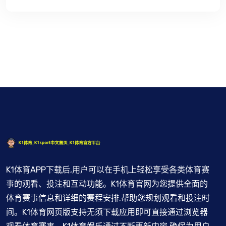
K1体育APP下载后,用户可以在手机上轻松享受各类体育赛
事的观看、投注和互动功能。K1体育官网为您提供全面的
体育赛事信息和详细的赛程安排,帮助您规划观看和投注时
间。K1体育网页版支持无须下载应用即可直接通过浏览器