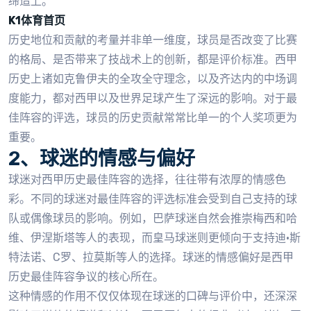
缔造上。
K1体育首页
历史地位和贡献的考量并非单一维度，球员是否改变了比赛
的格局、是否带来了技战术上的创新，都是评价标准。西甲
历史上诸如克鲁伊夫的全攻全守理念，以及齐达内的中场调
度能力，都对西甲以及世界足球产生了深远的影响。对于最
佳阵容的评选，球员的历史贡献常常比单一的个人奖项更为
重要。
2、球迷的情感与偏好
球迷对西甲历史最佳阵容的选择，往往带有浓厚的情感色
彩。不同的球迷对最佳阵容的评选标准会受到自己支持的球
队或偶像球员的影响。例如，巴萨球迷自然会推崇梅西和哈
维、伊涅斯塔等人的表现，而皇马球迷则更倾向于支持迪·斯
特法诺、C罗、拉莫斯等人的选择。球迷的情感偏好是西甲
历史最佳阵容争议的核心所在。
这种情感的作用不仅仅体现在球迷的口碑与评价中，还深深