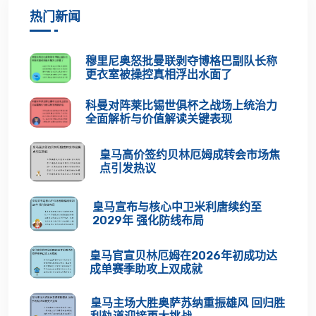
热门新闻
穆里尼奥怒批曼联剥夺博格巴副队长称
更衣室被操控真相浮出水面了
科曼对阵莱比锡世俱杯之战场上统治力
全面解析与价值解读关键表现
皇马高价签约贝林厄姆成转会市场焦
点引发热议
皇马宣布与核心中卫米利唐续约至
2029年 强化防线布局
皇马官宣贝林厄姆在2026年初成功达
成单赛季助攻上双成就
皇马主场大胜奥萨苏纳重振雄风 回归胜