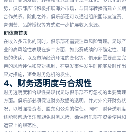
体育产业的发展，转播权收入逐渐呈现全球化、多元化的趋
势，俱乐部应当积极拓展海外市场，与国际转播商建立长期
合作关系。除此之外，俱乐部还可以通过组织国际友谊赛、
青训营、品牌授权等方式进一步扩展收入来源。
K1体育首页
在收入多元化的同时，俱乐部还需要注重风险管理。足球产
业的高风险性表现在多个方面，如比赛成绩的不确定性、球
员的伤病、以及市场经济环境的变化等。俱乐部需要建立完
善的风险评估和应对机制，在突发事件发生时能够及时作出
应对措施，避免财务危机的发生。
4、财务透明度与合规性
财务透明度和合规性是现代足球俱乐部不可忽视的重要管理
方面。俱乐部必须保证财务数据的透明，并对外公开财务状
况，以增强投资者、股东和公众的信任。同时，财务透明度
还能够帮助俱乐部避免财务风险，确保俱乐部在资金使用和
运营上的规范性。