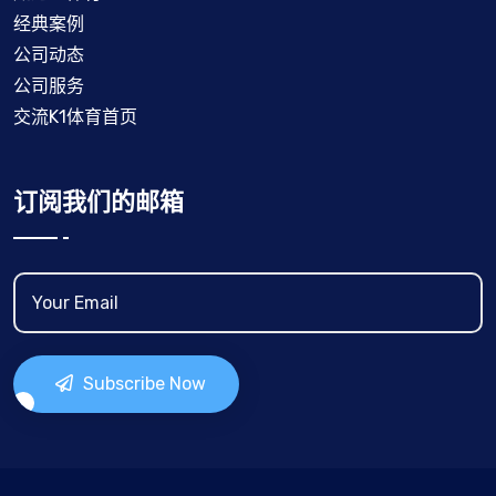
经典案例
公司动态
公司服务
交流K1体育首页
订阅我们的邮箱
Subscribe Now