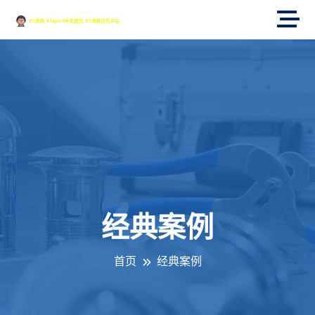
经典案例
首页
经典案例