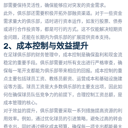
部需要保持灵活性，确保能够应对突发的资金需求。
此外，俱乐部还需要积极开拓外部融资渠道。对于一些资金
需求量大的俱乐部，适时进行资本运作，如发行股票、债券
或进行合作投资等，都是可行的方式。这不仅能解决短期资
金问题，还能在长期内为俱乐部的扩展提供资本支持。
2、成本控制与效益提升
在足球俱乐部的财务管理中，成本控制是确保盈利和现金流
稳定的重要手段。俱乐部需要对所有支出进行严格审查，确
保每一笔开支都能为俱乐部带来相应的回报。成本控制的重
点主要包括球员工资、教练员薪资、运营成本和基础设施建
设等方面。球员工资是大多数俱乐部的主要支出项，因此如
何在确保球员队伍竞争力的前提下，合理控制工资总额，是
成本管理的核心。
对于效益的提升，俱乐部需要采取一系列措施提高资源的利
用效率。例如，通过优化球员的引进策略，避免过高的转会
费支出，同时通过细化成本预算，确保每一项支出都能最大