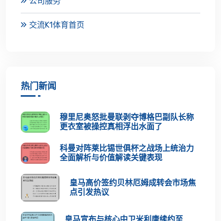
公司服务
交流K1体育首页
热门新闻
穆里尼奥怒批曼联剥夺博格巴副队长称
更衣室被操控真相浮出水面了
科曼对阵莱比锡世俱杯之战场上统治力
全面解析与价值解读关键表现
皇马高价签约贝林厄姆成转会市场焦
点引发热议
皇马宣布与核心中卫米利唐续约至