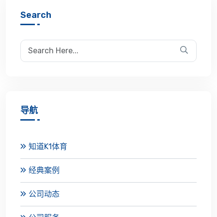
Search
导航
知道K1体育
经典案例
公司动态