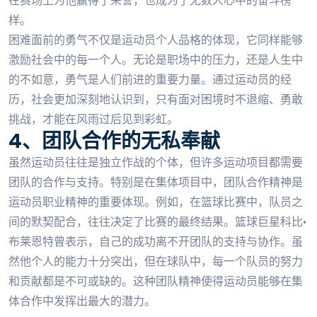
在赛场上为他赢得了荣誉，也成为了无数人心中的奋斗榜
样。
困难面前的勇气不仅是运动员个人品格的体现，它同样能够
激励社会中的每一个人。无论是职场中的压力，还是人生中
的不如意，勇气是人们前进的重要力量。通过运动员的经
历，社会更加深刻地认识到，只有面对困境时不退缩、勇敢
挑战，才能在风雨过后见到彩虹。
4、团队合作的无私奉献
虽然运动员往往是独立作战的个体，但许多运动项目都需要
团队的合作与支持。特别是在集体项目中，团队合作精神是
运动员职业精神的重要体现。例如，在篮球比赛中，队员之
间的默契配合，往往决定了比赛的最终结果。篮球巨星科比·
布莱恩特曾表示，自己的成功离不开团队的支持与协作。虽
然他个人的能力十分突出，但在球队中，每一个队员的努力
和贡献都是不可或缺的。这种团队精神使得运动员能够在集
体合作中发挥出最大的潜力。