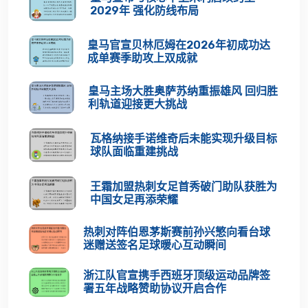
2029年 强化防线布局
皇马官宣贝林厄姆在2026年初成功达
成单赛季助攻上双成就
皇马主场大胜奥萨苏纳重振雄风 回归胜
利轨道迎接更大挑战
瓦格纳接手诺维奇后未能实现升级目标
球队面临重建挑战
王霜加盟热刺女足首秀破门助队获胜为
中国女足再添荣耀
热刺对阵伯恩茅斯赛前孙兴慜向看台球
迷赠送签名足球暖心互动瞬间
浙江队官宣携手西班牙顶级运动品牌签
署五年战略赞助协议开启合作