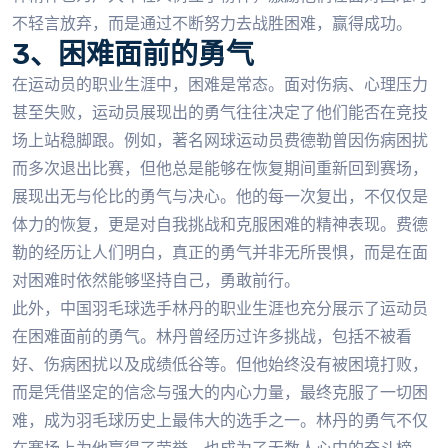
不轻言放弃，而是通过不断努力去战胜困难，赢得成功。
3、困难面前的勇气
在运动员的职业生涯中，困难是常态。面对伤病、心理压力
甚至失败，运动员展现出的勇气往往决定了他们能否在竞技
场上站稳脚跟。例如，著名网球运动员费德勒曾因伤病困扰
而多次退出比赛，但他总是能够在恢复期间重新回到赛场，
展现出无与伦比的勇气与决心。他的每一次复出，不仅仅是
体力的恢复，更是对自我挑战和克服困难的精神表现。费德
勒的经历让人们明白，真正的勇气并非无所畏惧，而是在面
对困难时依然能够坚持自己，勇敢前行。
此外，中国羽毛球选手林丹的职业生涯也充分展示了运动员
在困难面前的勇气。林丹曾经历过许多挑战，包括不被看
好、伤病困扰以及成绩低谷等。但他始终没有被困境打败，
而是凭借坚定的信念与强大的内心力量，最终克服了一切困
难，成为羽毛球历史上最伟大的选手之一。林丹的勇气不仅