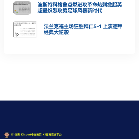
波斯特科格鲁点燃进攻革命热刺掀起英
超最炽烈攻势足球风暴新时代
法兰克福主场狂胜拜仁5-1 上演德甲
经典大逆袭