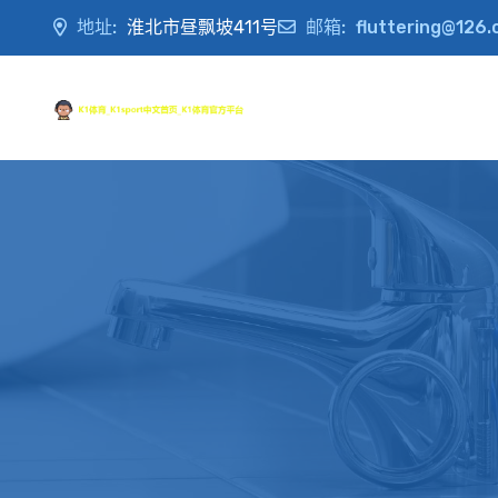
地址:
淮北市昼飘坡411号
邮箱:
fluttering@126