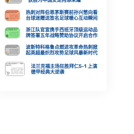
获胜为中国女足再添荣耀
热刺对阵伯恩茅斯赛前孙兴慜向看
台球迷赠送签名足球暖心互动瞬间
浙江队官宣携手西班牙顶级运动品
牌签署五年战略赞助协议开启合作
波斯特科格鲁点燃进攻革命热刺掀
起英超最炽烈攻势足球风暴新时代
法兰克福主场狂胜拜仁5-1 上演
德甲经典大逆袭