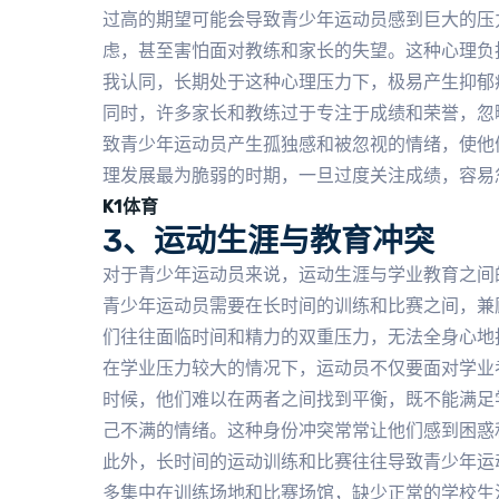
过高的期望可能会导致青少年运动员感到巨大的压
虑，甚至害怕面对教练和家长的失望。这种心理负
我认同，长期处于这种心理压力下，极易产生抑郁
同时，许多家长和教练过于专注于成绩和荣誉，忽
致青少年运动员产生孤独感和被忽视的情绪，使他
理发展最为脆弱的时期，一旦过度关注成绩，容易
K1体育
3、运动生涯与教育冲突
对于青少年运动员来说，运动生涯与学业教育之间
青少年运动员需要在长时间的训练和比赛之间，兼
们往往面临时间和精力的双重压力，无法全身心地
在学业压力较大的情况下，运动员不仅要面对学业
时候，他们难以在两者之间找到平衡，既不能满足
己不满的情绪。这种身份冲突常常让他们感到困惑
此外，长时间的运动训练和比赛往往导致青少年运
多集中在训练场地和比赛场馆，缺少正常的学校生