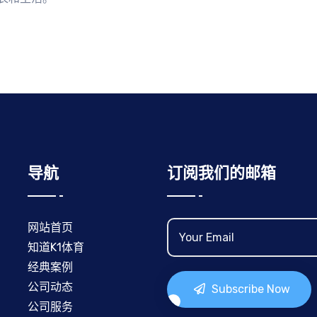
导航
订阅我们的邮箱
网站首页
知道K1体育
经典案例
公司动态
Subscribe Now
公司服务