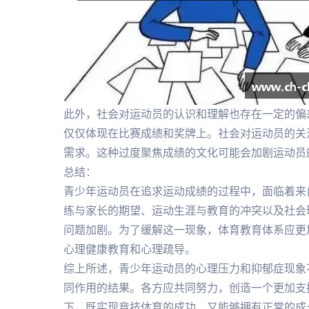
此外，社会对运动员的认识和理解也存在一定的偏
仅仅体现在比赛成绩和奖牌上。社会对运动员的关
需求。这种过度聚焦成绩的文化可能会加剧运动员
总结：
青少年运动员在追求运动成绩的过程中，面临着来
练与家长的期望、运动生涯与教育的冲突以及社会
问题加剧。为了缓解这一现象，体育教育体系应更
心理健康教育和心理疏导。
综上所述，青少年运动员的心理压力和抑郁症现象
同作用的结果。各方应共同努力，创造一个更加支
下，既实现竞技体育的成功，又能够拥有正常的成