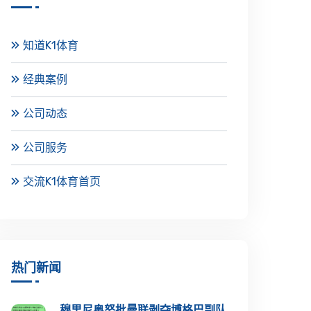
知道K1体育
经典案例
公司动态
公司服务
交流K1体育首页
热门新闻
穆里尼奥怒批曼联剥夺博格巴副队