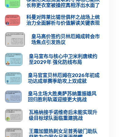
长称更衣室被操控真相浮出水面了
科曼对阵莱比锡世俱杯之战场上统
治力全面解析与价值解读关键表现
皇马高价签约贝林厄姆成转会市
场焦点引发热议
皇马宣布与核心中卫米利唐续约
至2029年 强化防线布局
皇马官宣贝林厄姆在2026年初成
功达成单赛季助攻上双成就
皇马主场大胜奥萨苏纳重振雄风
回归胜利轨道迎接更大挑战
瓦格纳接手诺维奇后未能实现升
级目标球队面临重建挑战
王霜加盟热刺女足首秀破门助队